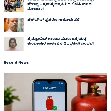
ಸೌಲಭ್ಯ – ಕ್ರಮಕ್ಕೆ ಆಗ್ರಹಿಸಿದ ಬಿಜೆಪಿ ಯುವ
ಮೋರ್ಚಾ!
ಚೆಕ್​ಬೌನ್ಸ್​ ಪ್ರಕರಣ; ಆರೋಪಿ ಸೆರೆ
ಹೈಡ್ರೋವಿಡ್ ಗಾಂಜಾ ಮಾರಾಟಕ್ಕೆ ಯತ್ನ –
ಕುಂದಾಪುರ ಕಾಲೇಜಿನ ವಿದ್ಯಾರ್ಥಿನಿ ಬಂಧನ!
Recent News