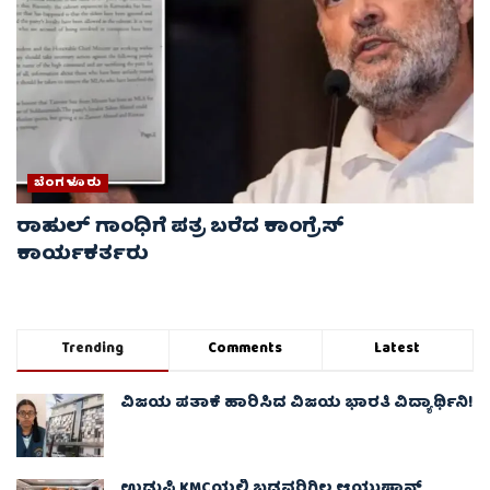
ಬೆಂಗಳೂರು
ರಾಹುಲ್ ಗಾಂಧಿಗೆ ಪತ್ರ ಬರೆದ ಕಾಂಗ್ರೆಸ್
ಕಾರ್ಯಕರ್ತರು
Trending
Comments
Latest
ವಿಜಯ ಪತಾಕೆ ಹಾರಿಸಿದ ವಿಜಯ ಭಾರತಿ ವಿದ್ಯಾರ್ಥಿನಿ!
ಉಡುಪಿ KMCಯಲ್ಲಿ ಬಡವರಿಗಿಲ್ಲ ಆಯುಷ್ಮಾನ್