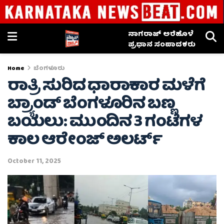
ನಾಗರಾಜ್ ಅರೆಹೊಳೆ
ಪ್ರಧಾನ ಸಂಪಾದಕರು
Home
ಬೆಂಗಳೂರು
ರಾತ್ರಿ ಸುರಿದ ಧಾರಾಕಾರ ಮಳೆಗೆ
ಬ್ರ್ಯಾಂಡ್ ಬೆಂಗಳೂರಿನ ಬಣ್ಣ
ಬಯಲು: ಮುಂದಿನ 3 ಗಂಟೆಗಳ
ಕಾಲ ಆರೇಂಜ್ ಅಲರ್ಟ್
October 11, 2025