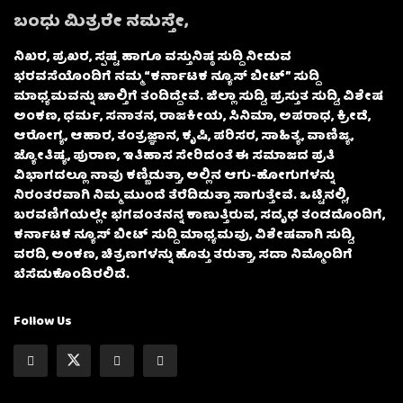
ಬಂಧು ಮಿತ್ರರೇ ನಮಸ್ತೇ,
ನಿಖರ, ಪ್ರಖರ, ಸ್ಪಷ್ಟ ಹಾಗೂ ವಸ್ತುನಿಷ್ಠ ಸುದ್ದಿ ನೀಡುವ
ಭರವಸೆಯೊಂದಿಗೆ ನಮ್ಮ “ಕರ್ನಾಟಕ ನ್ಯೂಸ್ ಬೀಟ್” ಸುದ್ದಿ
ಮಾಧ್ಯಮವನ್ನು ಚಾಲ್ತಿಗೆ ತಂದಿದ್ದೇವೆ. ಜಿಲ್ಲಾ ಸುದ್ದಿ, ಪ್ರಸ್ತುತ ಸುದ್ದಿ, ವಿಶೇಷ
ಅಂಕಣ, ಧರ್ಮ, ಸನಾತನ, ರಾಜಕೀಯ, ಸಿನಿಮಾ, ಅಪರಾಧ, ಕ್ರೀಡೆ,
ಆರೋಗ್ಯ, ಆಹಾರ, ತಂತ್ರಜ್ಞಾನ, ಕೃಷಿ, ಪರಿಸರ, ಸಾಹಿತ್ಯ, ವಾಣಿಜ್ಯ,
ಜ್ಯೋತಿಷ್ಯ, ಪುರಾಣ, ಇತಿಹಾಸ ಸೇರಿದಂತೆ ಈ ಸಮಾಜದ ಪ್ರತಿ
ವಿಭಾಗದಲ್ಲೂ ನಾವು ಕಣ್ಣಿಡುತ್ತಾ, ಅಲ್ಲಿನ ಆಗು-ಹೋಗುಗಳನ್ನು
ನಿರಂತರವಾಗಿ ನಿಮ್ಮ ಮುಂದೆ ತೆರೆದಿಡುತ್ತಾ ಸಾಗುತ್ತೇವೆ. ಒಟ್ಟಿನಲ್ಲಿ,
ಬರವಣಿಗೆಯಲ್ಲೇ ಭಗವಂತನನ್ನ ಕಾಣುತ್ತಿರುವ, ಸದೃಢ ತಂಡದೊಂದಿಗೆ,
ಕರ್ನಾಟಕ ನ್ಯೂಸ್ ಬೀಟ್ ಸುದ್ದಿ ಮಾಧ್ಯಮವು, ವಿಶೇಷವಾಗಿ ಸುದ್ದಿ,
ವರದಿ, ಅಂಕಣ, ಚಿತ್ರಣಗಳನ್ನು ಹೊತ್ತು ತರುತ್ತಾ, ಸದಾ ನಿಮ್ಮೊಂದಿಗೆ
ಬೆಸೆದುಕೊಂಡಿರಲಿದೆ.
Follow Us