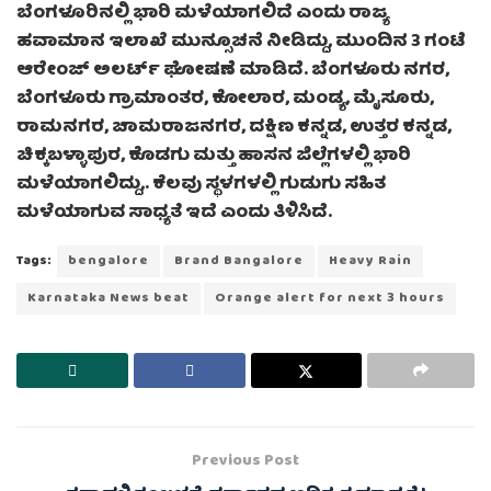
ಬೆಂಗಳೂರಿನಲ್ಲಿ ಭಾರಿ ಮಳೆಯಾಗಲಿದೆ ಎಂದು ರಾಜ್ಯ
ಹವಾಮಾನ ಇಲಾಖೆ ಮುನ್ಸೂಚನೆ ನೀಡಿದ್ದು, ಮುಂದಿನ 3 ಗಂಟೆ
ಆರೇಂಜ್ ಅಲರ್ಟ್ ಘೋಷಣೆ ಮಾಡಿದೆ. ಬೆಂಗಳೂರು ನಗರ,
ಬೆಂಗಳೂರು ಗ್ರಾಮಾಂತರ, ಕೋಲಾರ, ಮಂಡ್ಯ, ಮೈಸೂರು,
ರಾಮನಗರ, ಚಾಮರಾಜನಗರ, ದಕ್ಷಿಣ ಕನ್ನಡ, ಉತ್ತರ ಕನ್ನಡ,
ಚಿಕ್ಕಬಳ್ಳಾಪುರ, ಕೊಡಗು ಮತ್ತು ಹಾಸನ ಜಿಲ್ಲೆಗಳಲ್ಲಿ ಭಾರಿ
ಮಳೆಯಾಗಲಿದ್ದು,. ಕೆಲವು ಸ್ಥಳಗಳಲ್ಲಿ ಗುಡುಗು ಸಹಿತ
ಮಳೆಯಾಗುವ ಸಾಧ್ಯತೆ ಇದೆ ಎಂದು ತಿಳಿಸಿದೆ.
Tags:
bengalore
Brand Bangalore
Heavy Rain
Karnataka News beat
Orange alert for next 3 hours
Previous Post