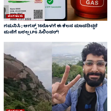
ಬೆಂಗಳೂರು
ಗಮನಿಸಿ ; ಆಗಸ್ಟ್ 16ರೊಳಗೆ ಈ ಕೆಲಸ ಮಾಡದಿದ್ದರೆ
ಮನೆಗೆ ಬರಲ್ಲ LPG ಸಿಲಿಂಡರ್!