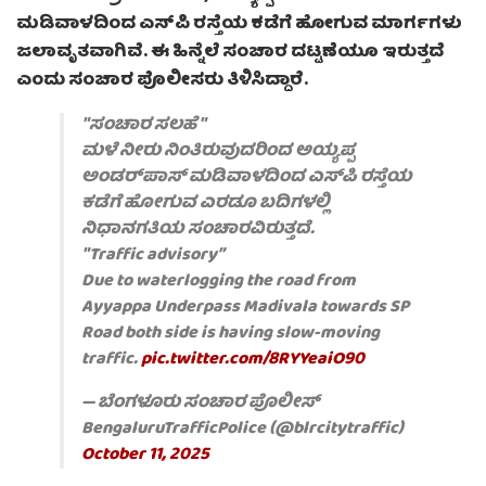
ಮಡಿವಾಳದಿಂದ ಎಸ್‌ಪಿ ರಸ್ತೆಯ ಕಡೆಗೆ ಹೋಗುವ ಮಾರ್ಗಗಳು
ಜಲಾವೃತವಾಗಿವೆ. ಈ ಹಿನ್ನೆಲೆ ಸಂಚಾರ ದಟ್ಟಣೆಯೂ ಇರುತ್ತದೆ
ಎಂದು ಸಂಚಾರ ಪೊಲೀಸರು ತಿಳಿಸಿದ್ದಾರೆ.
"ಸಂಚಾರ ಸಲಹೆ "
ಮಳೆ ನೀರು ನಿಂತಿರುವುದರಿಂದ ಅಯ್ಯಪ್ಪ
ಅಂಡರ್‌ಪಾಸ್ ಮಡಿವಾಳದಿಂದ ಎಸ್‌ಪಿ ರಸ್ತೆಯ
ಕಡೆಗೆ ಹೋಗುವ ಎರಡೂ ಬದಿಗಳಲ್ಲಿ
ನಿಧಾನಗತಿಯ ಸಂಚಾರವಿರುತ್ತದೆ.
"Traffic advisory”
Due to waterlogging the road from
Ayyappa Underpass Madivala towards SP
Road both side is having slow-moving
traffic.
pic.twitter.com/8RYYeaiO90
— ಬೆಂಗಳೂರು ಸಂಚಾರ ಪೊಲೀಸ್
BengaluruTrafficPolice (@blrcitytraffic)
October 11, 2025