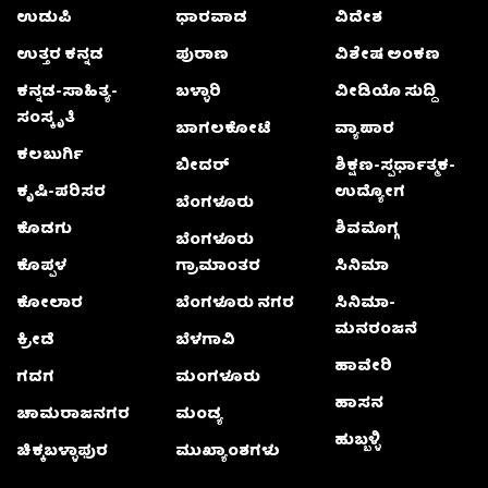
ಉಡುಪಿ
ಧಾರವಾಡ
ವಿದೇಶ
ಉತ್ತರ ಕನ್ನಡ
ಪುರಾಣ
ವಿಶೇಷ ಅಂಕಣ
ಕನ್ನಡ-ಸಾಹಿತ್ಯ-
ಬಳ್ಳಾರಿ
ವೀಡಿಯೊ ಸುದ್ದಿ
ಸಂಸ್ಕೃತಿ
ಬಾಗಲಕೋಟೆ
ವ್ಯಾಪಾರ
ಕಲಬುರ್ಗಿ
ಬೀದರ್
ಶಿಕ್ಷಣ-ಸ್ಪರ್ಧಾತ್ಮಕ-
ಕೃಷಿ-ಪರಿಸರ
ಉದ್ಯೋಗ
ಬೆಂಗಳೂರು
ಕೊಡಗು
ಶಿವಮೊಗ್ಗ
ಬೆಂಗಳೂರು
ಕೊಪ್ಪಳ
ಗ್ರಾಮಾಂತರ
ಸಿನಿಮಾ
ಕೋಲಾರ
ಬೆಂಗಳೂರು ನಗರ
ಸಿನಿಮಾ-
ಮನರಂಜನೆ
ಕ್ರೀಡೆ
ಬೆಳಗಾವಿ
ಹಾವೇರಿ
ಗದಗ
ಮಂಗಳೂರು
ಹಾಸನ
ಚಾಮರಾಜನಗರ
ಮಂಡ್ಯ
ಹುಬ್ಬಳ್ಳಿ
ಚಿಕ್ಕಬಳ್ಳಾಫುರ
ಮುಖ್ಯಾಂಶಗಳು