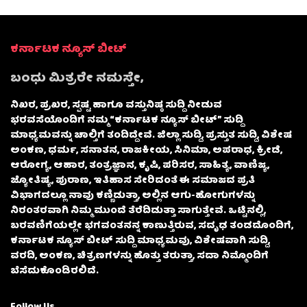
ಕರ್ನಾಟಕ ನ್ಯೂಸ್ ಬೀಟ್
ಬಂಧು ಮಿತ್ರರೇ ನಮಸ್ತೇ,
ನಿಖರ, ಪ್ರಖರ, ಸ್ಪಷ್ಟ ಹಾಗೂ ವಸ್ತುನಿಷ್ಠ ಸುದ್ದಿ ನೀಡುವ
ಭರವಸೆಯೊಂದಿಗೆ ನಮ್ಮ “ಕರ್ನಾಟಕ ನ್ಯೂಸ್ ಬೀಟ್” ಸುದ್ದಿ
ಮಾಧ್ಯಮವನ್ನು ಚಾಲ್ತಿಗೆ ತಂದಿದ್ದೇವೆ. ಜಿಲ್ಲಾ ಸುದ್ದಿ, ಪ್ರಸ್ತುತ ಸುದ್ದಿ, ವಿಶೇಷ
ಅಂಕಣ, ಧರ್ಮ, ಸನಾತನ, ರಾಜಕೀಯ, ಸಿನಿಮಾ, ಅಪರಾಧ, ಕ್ರೀಡೆ,
ಆರೋಗ್ಯ, ಆಹಾರ, ತಂತ್ರಜ್ಞಾನ, ಕೃಷಿ, ಪರಿಸರ, ಸಾಹಿತ್ಯ, ವಾಣಿಜ್ಯ,
ಜ್ಯೋತಿಷ್ಯ, ಪುರಾಣ, ಇತಿಹಾಸ ಸೇರಿದಂತೆ ಈ ಸಮಾಜದ ಪ್ರತಿ
ವಿಭಾಗದಲ್ಲೂ ನಾವು ಕಣ್ಣಿಡುತ್ತಾ, ಅಲ್ಲಿನ ಆಗು-ಹೋಗುಗಳನ್ನು
ನಿರಂತರವಾಗಿ ನಿಮ್ಮ ಮುಂದೆ ತೆರೆದಿಡುತ್ತಾ ಸಾಗುತ್ತೇವೆ. ಒಟ್ಟಿನಲ್ಲಿ,
ಬರವಣಿಗೆಯಲ್ಲೇ ಭಗವಂತನನ್ನ ಕಾಣುತ್ತಿರುವ, ಸದೃಢ ತಂಡದೊಂದಿಗೆ,
ಕರ್ನಾಟಕ ನ್ಯೂಸ್ ಬೀಟ್ ಸುದ್ದಿ ಮಾಧ್ಯಮವು, ವಿಶೇಷವಾಗಿ ಸುದ್ದಿ,
ವರದಿ, ಅಂಕಣ, ಚಿತ್ರಣಗಳನ್ನು ಹೊತ್ತು ತರುತ್ತಾ, ಸದಾ ನಿಮ್ಮೊಂದಿಗೆ
ಬೆಸೆದುಕೊಂಡಿರಲಿದೆ.
Follow Us