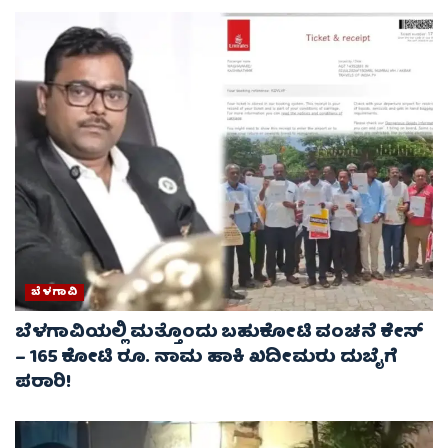
ಬೆಳಗಾವಿ
ಬೆಳಗಾವಿಯಲ್ಲಿ ಮತ್ತೊಂದು ಬಹುಕೋಟಿ ವಂಚನೆ ಕೇಸ್‌
– 165 ಕೋಟಿ ರೂ. ನಾಮ ಹಾಕಿ ಖದೀಮರು ದುಬೈಗೆ
ಪರಾರಿ!