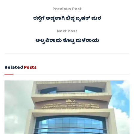
Previous Post
ರಸ್ತೆಗೆ ಅಡ್ಡಲಾಗಿ ಬಿದ್ದ ಬೃಹತ್‌ ಮರ
Next Post
ಅಲ್ಪ ವಿರಾಮ ಕೊಟ್ಟ ಮಳೆರಾಯ
Related
Posts