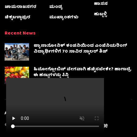
ಹಾಸನ
ಚಾಮರಾಜನಗರ
ಮಂಡ್ಯ
ಹುಬ್ಬಳ್ಳಿ
ಚಿಕ್ಕಬಳ್ಳಾಫುರ
ಮುಖ್ಯಾಂಶಗಳು
Recent News
ಪ್ಯಾನಾಸೋನಿಕ್ ಕಂಪನಿಯಿಂದ ಎಂಜಿನಿಯರಿಂಗ್
ವಿದ್ಯಾರ್ಥಿಗಳಿಗೆ 70 ಸಾವಿರ ಸ್ಕಾಲರ್ ಶಿಪ್
ಹಿಮೋಗ್ಲೋಬಿನ್ ವೇಗವಾಗಿ ಹೆಚ್ಚಿಸಬೇಕೇ? ಹಾಗಾದ್ರೆ
ಈ ಹಣ್ಣುಗಳನ್ನು ತಿನ್ನಿ
About
Advertise
Privacy & Policy
Contact Us
© 2025
Karnatakanewsbeat