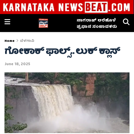
ನಾಗರಾಜ್ ಅರೆಹೊಳೆ
ಪ್ರಧಾನ ಸಂಪಾದಕರು
Home
ಬೆಳಗಾವಿ
ಗೋಕಾಕ್‌ ಫಾಲ್ಸ್..‌ ಲುಕ್‌ ಕ್ಲಾಸ್‌
June 18, 2025