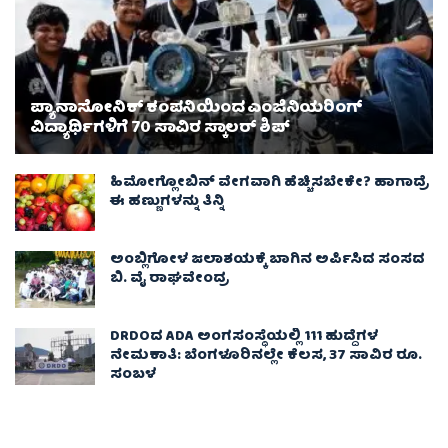
ಪ್ಯಾನಾಸೋನಿಕ್ ಕಂಪನಿಯಿಂದ ಎಂಜಿನಿಯರಿಂಗ್
ವಿದ್ಯಾರ್ಥಿಗಳಿಗೆ 70 ಸಾವಿರ ಸ್ಕಾಲರ್ ಶಿಪ್
ಹಿಮೋಗ್ಲೋಬಿನ್ ವೇಗವಾಗಿ ಹೆಚ್ಚಿಸಬೇಕೇ? ಹಾಗಾದ್ರೆ
ಈ ಹಣ್ಣುಗಳನ್ನು ತಿನ್ನಿ
ಅಂಬ್ಲಿಗೋಳ ಜಲಾಶಯಕ್ಕೆ ಬಾಗಿನ ಅರ್ಪಿಸಿದ ಸಂಸದ
ಬಿ. ವೈ ರಾಘವೇಂದ್ರ
DRDOದ ADA ಅಂಗಸಂಸ್ಥೆಯಲ್ಲಿ 111 ಹುದ್ದೆಗಳ
ನೇಮಕಾತಿ: ಬೆಂಗಳೂರಿನಲ್ಲೇ ಕೆಲಸ, 37 ಸಾವಿರ ರೂ.
ಸಂಬಳ