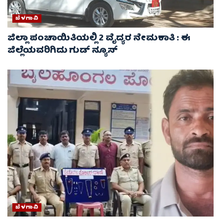
ಬೆಳಗಾವಿ
ಜಿಲ್ಲಾ ಪಂಚಾಯಿತಿಯಲ್ಲಿ 2 ವೈದ್ಯರ ನೇಮಕಾತಿ : ಈ
ಜಿಲ್ಲೆಯವರಿಗಿದು ಗುಡ್ ನ್ಯೂಸ್
ಬೆಳಗಾವಿ