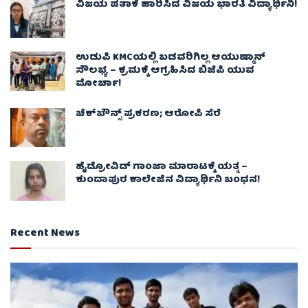
ವಿಜಯ ಪತಾಕೆ ಹಾರಿಸಿದ ವಿಜಯ ಭಾರತಿ ವಿದ್ಯಾರ್ಥಿನಿ!
ಉಡುಪಿ KMCಯಲ್ಲಿ ಬಡವರಿಗಿಲ್ಲ ಆಯುಷ್ಮಾನ್
ಸೌಲಭ್ಯ – ಕ್ರಮಕ್ಕೆ ಆಗ್ರಹಿಸಿದ ಬಿಜೆಪಿ ಯುವ
ಮೋರ್ಚಾ!
ಚೆಕ್​ಬೌನ್ಸ್​ ಪ್ರಕರಣ; ಆರೋಪಿ ಸೆರೆ
ಹೈಡ್ರೋವಿಡ್ ಗಾಂಜಾ ಮಾರಾಟಕ್ಕೆ ಯತ್ನ –
ಕುಂದಾಪುರ ಕಾಲೇಜಿನ ವಿದ್ಯಾರ್ಥಿನಿ ಬಂಧನ!
Recent News