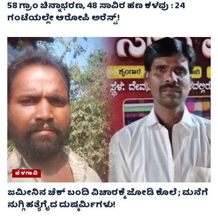
58 ಗ್ರಾಂ ಚಿನ್ನಾಭರಣ, 48 ಸಾವಿರ ಹಣ ಕಳವು : 24
ಗಂಟೆಯಲ್ಲೇ ಆರೋಪಿ ಅರೆಸ್ಟ್‌!
ಬೆಳಗಾವಿ
ಜಮೀನಿನ ಚೆಕ್ ಬಂದಿ ವಿಚಾರಕ್ಕೆ ಜೋಡಿ ಕೊಲೆ ; ಮನೆಗೆ
ನುಗ್ಗಿ ಹತ್ಯೆಗೈದ ದುಷ್ಕರ್ಮಿಗಳು!