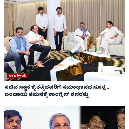
ರಾಜಕೀಯ
ಸಚಿವ ಸ್ಥಾನ ಕೈತಪ್ಪಿದವರಿಗೆ ಸಮಾಧಾನದ ಸೂತ್ರ..
ಬಂಡಾಯ ಶಮನಕ್ಕೆ ಕಾಂಗ್ರೆಸ್ ಕಸರತ್ತು