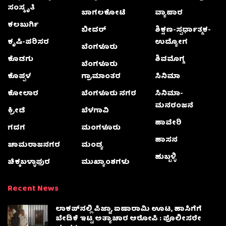
ಸಂಸ್ಕೃತಿ
ಬಾಗಲಕೋಟೆ
ವ್ಯಾಪಾರ
ಕಲಬುರ್ಗಿ
ಬೀದರ್
ಶಿಕ್ಷಣ-ಸ್ಪರ್ಧಾತ್ಮಕ-
ಕೃಷಿ-ಪರಿಸರ
ಉದ್ಯೋಗ
ಬೆಂಗಳೂರು
ಕೊಡಗು
ಶಿವಮೊಗ್ಗ
ಬೆಂಗಳೂರು
ಕೊಪ್ಪಳ
ಗ್ರಾಮಾಂತರ
ಸಿನಿಮಾ
ಕೋಲಾರ
ಬೆಂಗಳೂರು ನಗರ
ಸಿನಿಮಾ-
ಮನರಂಜನೆ
ಕ್ರೀಡೆ
ಬೆಳಗಾವಿ
ಹಾವೇರಿ
ಗದಗ
ಮಂಗಳೂರು
ಹಾಸನ
ಚಾಮರಾಜನಗರ
ಮಂಡ್ಯ
ಹುಬ್ಬಳ್ಳಿ
ಚಿಕ್ಕಬಳ್ಳಾಫುರ
ಮುಖ್ಯಾಂಶಗಳು
Recent News
ಲಾಕಪ್‌ನಲ್ಲಿ ಪಿಜ್ಜಾ, ಐಷಾರಾಮಿ ಊಟ, ಹಾಸಿಗೆಗೆ
ಬೇಡಿಕೆ ಇಟ್ಟ ಅತ್ಯಾಚಾರ ಆರೋಪಿ : ಪೊಲೀಸರೇ