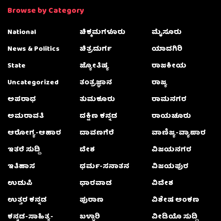
Browse by Category
National
ಚಿಕ್ಕಮಗಳೂರು
ಮೈಸೂರು
News & Politics
ಚಿತ್ರದುರ್ಗ
ಯಾದಗಿರಿ
State
ಜ್ಯೋತಿಷ್ಯ
ರಾಜಕೀಯ
Uncategorized
ತಂತ್ರಜ್ಞಾನ
ರಾಜ್ಯ
ಅಪರಾಧ
ತುಮಕೂರು
ರಾಮನಗರ
ಅಮರಾವತಿ
ದಕ್ಷಿಣ ಕನ್ನಡ
ರಾಯಚೂರು
ಆರೋಗ್ಯ-ಆಹಾರ
ದಾವಣಗೆರೆ
ವಾಣಿಜ್ಯ-ವ್ಯಾಪಾರ
ಇತರೆ ಸುದ್ದಿ
ದೇಶ
ವಿಜಯನಗರ
ಇತಿಹಾಸ
ಧರ್ಮ-ಸನಾತನ
ವಿಜಯಪುರ
ಉಡುಪಿ
ಧಾರವಾಡ
ವಿದೇಶ
ಉತ್ತರ ಕನ್ನಡ
ಪುರಾಣ
ವಿಶೇಷ ಅಂಕಣ
ಕನ್ನಡ-ಸಾಹಿತ್ಯ-
ಬಳ್ಳಾರಿ
ವೀಡಿಯೊ ಸುದ್ದಿ