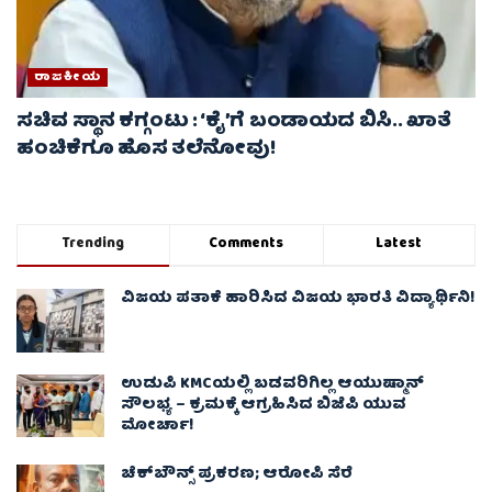
ರಾಜಕೀಯ
ಸಚಿವ ಸ್ಥಾನ ಕಗ್ಗಂಟು : ‘ಕೈ’ಗೆ ಬಂಡಾಯದ ಬಿಸಿ.. ಖಾತೆ
ಹಂಚಿಕೆಗೂ ಹೊಸ ತಲೆನೋವು!
Trending
Comments
Latest
ವಿಜಯ ಪತಾಕೆ ಹಾರಿಸಿದ ವಿಜಯ ಭಾರತಿ ವಿದ್ಯಾರ್ಥಿನಿ!
ಉಡುಪಿ KMCಯಲ್ಲಿ ಬಡವರಿಗಿಲ್ಲ ಆಯುಷ್ಮಾನ್
ಸೌಲಭ್ಯ – ಕ್ರಮಕ್ಕೆ ಆಗ್ರಹಿಸಿದ ಬಿಜೆಪಿ ಯುವ
ಮೋರ್ಚಾ!
ಚೆಕ್​ಬೌನ್ಸ್​ ಪ್ರಕರಣ; ಆರೋಪಿ ಸೆರೆ