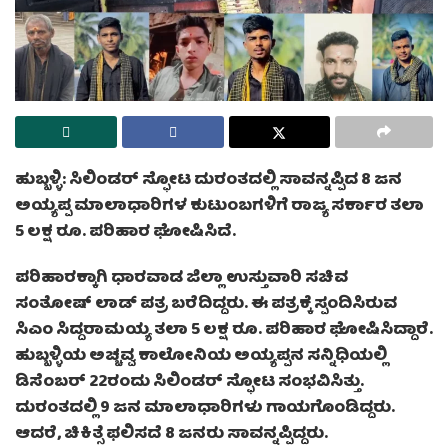
ಹುಬ್ಬಳ್ಳಿ: ಸಿಲಿಂಡರ್ ಸ್ಫೋಟ ದುರಂತದಲ್ಲಿ ಸಾವನ್ನಪ್ಪಿದ 8 ಜನ
ಅಯ್ಯಪ್ಪ ಮಾಲಾಧಾರಿಗಳ ಕುಟುಂಬಗಳಿಗೆ ರಾಜ್ಯ ಸರ್ಕಾರ ತಲಾ
5 ಲಕ್ಷ ರೂ. ಪರಿಹಾರ ಘೋಷಿಸಿದೆ.
ಪರಿಹಾರಕ್ಕಾಗಿ ಧಾರವಾಡ ಜಿಲ್ಲಾ ಉಸ್ತುವಾರಿ ಸಚಿವ
ಸಂತೋಷ್ ಲಾಡ್ ಪತ್ರ ಬರೆದಿದ್ದರು. ಈ ಪತ್ರಕ್ಕೆ ಸ್ಪಂದಿಸಿರುವ
ಸಿಎಂ ಸಿದ್ದರಾಮಯ್ಯ ತಲಾ 5 ಲಕ್ಷ ರೂ. ಪರಿಹಾರ ಘೋಷಿಸಿದ್ದಾರೆ.
ಹುಬ್ಬಳ್ಳಿಯ ಅಚ್ಚವ್ವ ಕಾಲೋನಿಯ ಅಯ್ಯಪ್ಪನ ಸನ್ನಿಧಿಯಲ್ಲಿ
ಡಿಸೆಂಬರ್ 22ರಂದು ಸಿಲಿಂಡರ್ ಸ್ಫೋಟ ಸಂಭವಿಸಿತ್ತು.
ದುರಂತದಲ್ಲಿ 9 ಜನ ಮಾಲಾಧಾರಿಗಳು ಗಾಯಗೊಂಡಿದ್ದರು.
ಆದರೆ, ಚಿಕಿತ್ಸೆ ಫಲಿಸದೆ 8 ಜನರು ಸಾವನ್ನಪ್ಪಿದ್ದರು.