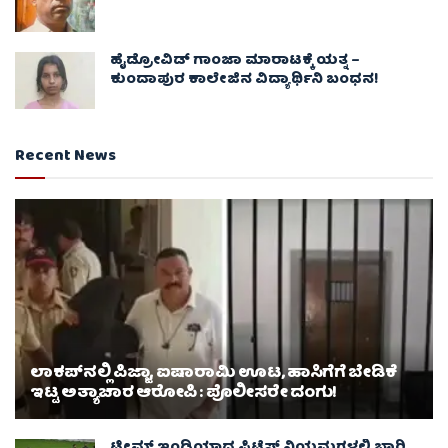
ಹೈಡ್ರೋವಿಡ್ ಗಾಂಜಾ ಮಾರಾಟಕ್ಕೆ ಯತ್ನ –
ಕುಂದಾಪುರ ಕಾಲೇಜಿನ ವಿದ್ಯಾರ್ಥಿನಿ ಬಂಧನ!
Recent News
ಲಾಕಪ್‌ನಲ್ಲಿ ಪಿಜ್ಜಾ, ಐಷಾರಾಮಿ ಊಟ, ಹಾಸಿಗೆಗೆ ಬೇಡಿಕೆ
ಇಟ್ಟ ಅತ್ಯಾಚಾರ ಆರೋಪಿ : ಪೊಲೀಸರೇ ದಂಗು!