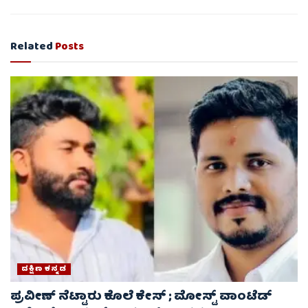
Related
Posts
ದಕ್ಷಿಣ ಕನ್ನಡ
ಪ್ರವೀಣ್ ನೆಟ್ಟಾರು ಕೊಲೆ ಕೇಸ್ ​; ಮೋಸ್ಟ್ ವಾಂಟೆಡ್‌