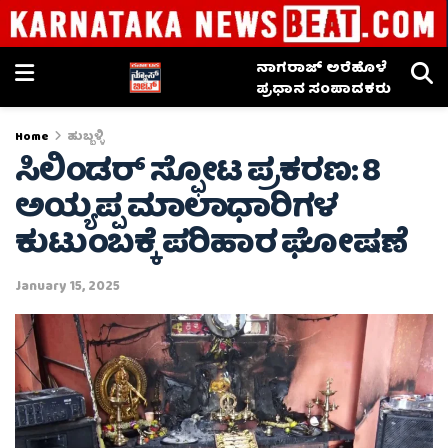
ನಾಗರಾಜ್ ಅರೆಹೊಳೆ
ಪ್ರಧಾನ ಸಂಪಾದಕರು
Home
ಹುಬ್ಬಳ್ಳಿ
ಸಿಲಿಂಡರ್ ಸ್ಫೋಟ ಪ್ರಕರಣ: 8
ಅಯ್ಯಪ್ಪ ಮಾಲಾಧಾರಿಗಳ
ಕುಟುಂಬಕ್ಕೆ ಪರಿಹಾರ ಘೋಷಣೆ
January 15, 2025