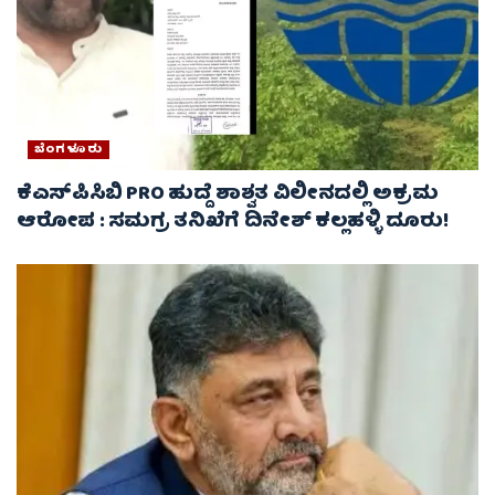
ಬೆಂಗಳೂರು
ಕೆಎಸ್‌ಪಿಸಿಬಿ PRO ಹುದ್ದೆ ಶಾಶ್ವತ ವಿಲೀನದಲ್ಲಿ ಅಕ್ರಮ
ಆರೋಪ : ಸಮಗ್ರ ತನಿಖೆಗೆ ದಿನೇಶ್ ಕಲ್ಲಹಳ್ಳಿ ದೂರು!