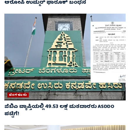
ಆರೋಪಿ ಉಮ್ಮರ್ ಫಾರೂಕ್ ಬಂಧನ
ಬೆಂಗಳೂರು
ಜಿಬಿಎ ವ್ಯಾಪ್ತಿಯಲ್ಲಿ 49.53 ಲಕ್ಷ ಮತದಾರರು ASDDO
ಪಟ್ಟಿಗೆ!