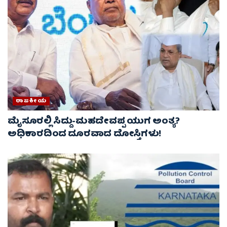
ರಾಜಕೀಯ
ಮೈಸೂರಲ್ಲಿ ಸಿದ್ದು-ಮಹದೇವಪ್ಪ ಯುಗ ಅಂತ್ಯ?
ಅಧಿಕಾರದಿಂದ ದೂರವಾದ ದೋಸ್ತಿಗಳು!