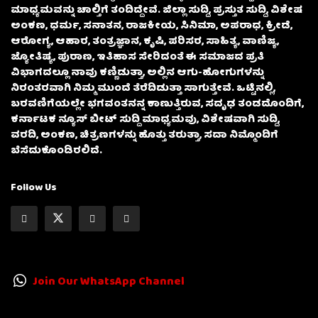
ಮಾಧ್ಯಮವನ್ನು ಚಾಲ್ತಿಗೆ ತಂದಿದ್ದೇವೆ. ಜಿಲ್ಲಾ ಸುದ್ದಿ, ಪ್ರಸ್ತುತ ಸುದ್ದಿ, ವಿಶೇಷ
ಅಂಕಣ, ಧರ್ಮ, ಸನಾತನ, ರಾಜಕೀಯ, ಸಿನಿಮಾ, ಅಪರಾಧ, ಕ್ರೀಡೆ,
ಆರೋಗ್ಯ, ಆಹಾರ, ತಂತ್ರಜ್ಞಾನ, ಕೃಷಿ, ಪರಿಸರ, ಸಾಹಿತ್ಯ, ವಾಣಿಜ್ಯ,
ಜ್ಯೋತಿಷ್ಯ, ಪುರಾಣ, ಇತಿಹಾಸ ಸೇರಿದಂತೆ ಈ ಸಮಾಜದ ಪ್ರತಿ
ವಿಭಾಗದಲ್ಲೂ ನಾವು ಕಣ್ಣಿಡುತ್ತಾ, ಅಲ್ಲಿನ ಆಗು-ಹೋಗುಗಳನ್ನು
ನಿರಂತರವಾಗಿ ನಿಮ್ಮ ಮುಂದೆ ತೆರೆದಿಡುತ್ತಾ ಸಾಗುತ್ತೇವೆ. ಒಟ್ಟಿನಲ್ಲಿ,
ಬರವಣಿಗೆಯಲ್ಲೇ ಭಗವಂತನನ್ನ ಕಾಣುತ್ತಿರುವ, ಸದೃಢ ತಂಡದೊಂದಿಗೆ,
ಕರ್ನಾಟಕ ನ್ಯೂಸ್ ಬೀಟ್ ಸುದ್ದಿ ಮಾಧ್ಯಮವು, ವಿಶೇಷವಾಗಿ ಸುದ್ದಿ,
ವರದಿ, ಅಂಕಣ, ಚಿತ್ರಣಗಳನ್ನು ಹೊತ್ತು ತರುತ್ತಾ, ಸದಾ ನಿಮ್ಮೊಂದಿಗೆ
ಬೆಸೆದುಕೊಂಡಿರಲಿದೆ.
Follow Us
Join Our WhatsApp Channel