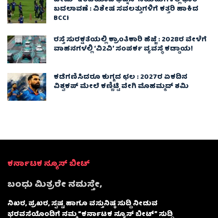
ಟೀಮ್ ಇಂಡಿಯಾದ ಫಿಟ್ನೆಸ್ ನಿಯಮಗಳಲ್ಲಿ ಭಾರಿ
ಬದಲಾವಣೆ : ವಿಶೇಷ ಸವಲತ್ತುಗಳಿಗೆ ಕತ್ತರಿ ಹಾಕಿದ
BCCI
ರಸ್ತೆ ಸುರಕ್ಷತೆಯಲ್ಲಿ ಕ್ರಾಂತಿಕಾರಿ ಹೆಜ್ಜೆ : 2028ರ ವೇಳೆಗೆ
ವಾಹನಗಳಲ್ಲಿ ‘ವಿ2ವಿ’ ಸಂಪರ್ಕ ವ್ಯವಸ್ಥೆ ಕಡ್ಡಾಯ!
ಕಡೆಗಣಿಸಿದರೂ ಕುಗ್ಗದ ಛಲ : 2027ರ ಏಕದಿನ
ವಿಶ್ವಕಪ್‌ ಮೇಲೆ ಕಣ್ಣಿಟ್ಟಿ ವೇಗಿ ಮೊಹಮ್ಮದ್ ಶಮಿ
ಕರ್ನಾಟಕ ನ್ಯೂಸ್ ಬೀಟ್
ಬಂಧು ಮಿತ್ರರೇ ನಮಸ್ತೇ,
ನಿಖರ, ಪ್ರಖರ, ಸ್ಪಷ್ಟ ಹಾಗೂ ವಸ್ತುನಿಷ್ಠ ಸುದ್ದಿ ನೀಡುವ
ಭರವಸೆಯೊಂದಿಗೆ ನಮ್ಮ “ಕರ್ನಾಟಕ ನ್ಯೂಸ್ ಬೀಟ್” ಸುದ್ದಿ