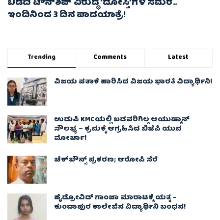
ಬಿಡದಿ ಟೌನ್‌ಶಿಪ್ ವಿರುದ್ಧ ‘ದೋಸ್ತಿ’ಗಳ ಸಮರ..
ಇಂದಿನಿಂದ 3 ದಿನ ಪಾದಯಾತ್ರೆ!
Trending
Comments
Latest
ವಿಜಯ ಪತಾಕೆ ಹಾರಿಸಿದ ವಿಜಯ ಭಾರತಿ ವಿದ್ಯಾರ್ಥಿನಿ!
ಉಡುಪಿ KMCಯಲ್ಲಿ ಬಡವರಿಗಿಲ್ಲ ಆಯುಷ್ಮಾನ್
ಸೌಲಭ್ಯ – ಕ್ರಮಕ್ಕೆ ಆಗ್ರಹಿಸಿದ ಬಿಜೆಪಿ ಯುವ
ಮೋರ್ಚಾ!
ಚೆಕ್​ಬೌನ್ಸ್​ ಪ್ರಕರಣ; ಆರೋಪಿ ಸೆರೆ
ಹೈಡ್ರೋವಿಡ್ ಗಾಂಜಾ ಮಾರಾಟಕ್ಕೆ ಯತ್ನ –
ಕುಂದಾಪುರ ಕಾಲೇಜಿನ ವಿದ್ಯಾರ್ಥಿನಿ ಬಂಧನ!