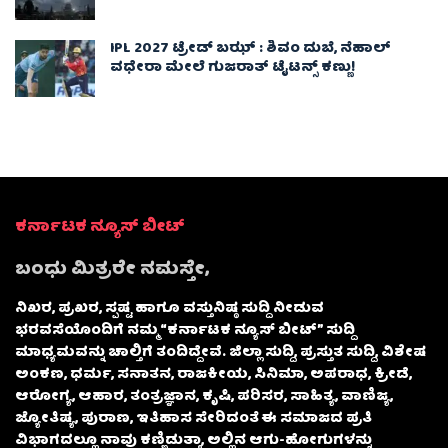
IPL 2027 ಟ್ರೇಡ್‌ ಬಝ್ : ಶಿವಂ ದುಬೆ, ನೆಹಾಲ್
ವಧೇರಾ ಮೇಲೆ ಗುಜರಾತ್ ಟೈಟನ್ಸ್ ಕಣ್ಣು!
ಕರ್ನಾಟಕ ನ್ಯೂಸ್ ಬೀಟ್
ಬಂಧು ಮಿತ್ರರೇ ನಮಸ್ತೇ,
ನಿಖರ, ಪ್ರಖರ, ಸ್ಪಷ್ಟ ಹಾಗೂ ವಸ್ತುನಿಷ್ಠ ಸುದ್ದಿ ನೀಡುವ
ಭರವಸೆಯೊಂದಿಗೆ ನಮ್ಮ “ಕರ್ನಾಟಕ ನ್ಯೂಸ್ ಬೀಟ್” ಸುದ್ದಿ
ಮಾಧ್ಯಮವನ್ನು ಚಾಲ್ತಿಗೆ ತಂದಿದ್ದೇವೆ. ಜಿಲ್ಲಾ ಸುದ್ದಿ, ಪ್ರಸ್ತುತ ಸುದ್ದಿ, ವಿಶೇಷ
ಅಂಕಣ, ಧರ್ಮ, ಸನಾತನ, ರಾಜಕೀಯ, ಸಿನಿಮಾ, ಅಪರಾಧ, ಕ್ರೀಡೆ,
ಆರೋಗ್ಯ, ಆಹಾರ, ತಂತ್ರಜ್ಞಾನ, ಕೃಷಿ, ಪರಿಸರ, ಸಾಹಿತ್ಯ, ವಾಣಿಜ್ಯ,
ಜ್ಯೋತಿಷ್ಯ, ಪುರಾಣ, ಇತಿಹಾಸ ಸೇರಿದಂತೆ ಈ ಸಮಾಜದ ಪ್ರತಿ
ವಿಭಾಗದಲ್ಲೂ ನಾವು ಕಣ್ಣಿಡುತ್ತಾ, ಅಲ್ಲಿನ ಆಗು-ಹೋಗುಗಳನ್ನು