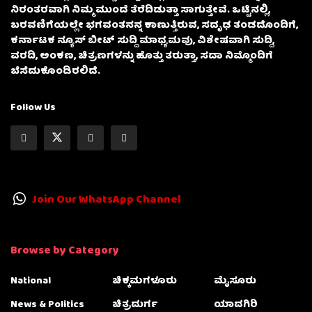
ನಿರಂತರವಾಗಿ ನಿಮ್ಮ ಮುಂದೆ ತೆರೆದಿಡುತ್ತಾ ಸಾಗುತ್ತೇವೆ. ಒಟ್ಟಿನಲ್ಲಿ,
ಬರವಣಿಗೆಯಲ್ಲೇ ಭಗವಂತನನ್ನ ಕಾಣುತ್ತಿರುವ, ಸದೃಢ ತಂಡದೊಂದಿಗೆ,
ಕರ್ನಾಟಕ ನ್ಯೂಸ್ ಬೀಟ್ ಸುದ್ದಿ ಮಾಧ್ಯಮವು, ವಿಶೇಷವಾಗಿ ಸುದ್ದಿ,
ವರದಿ, ಅಂಕಣ, ಚಿತ್ರಣಗಳನ್ನು ಹೊತ್ತು ತರುತ್ತಾ, ಸದಾ ನಿಮ್ಮೊಂದಿಗೆ
ಬೆಸೆದುಕೊಂಡಿರಲಿದೆ.
Follow Us
Join Our WhatsApp Channel
Browse by Category
National
ಚಿಕ್ಕಮಗಳೂರು
ಮೈಸೂರು
News & Politics
ಚಿತ್ರದುರ್ಗ
ಯಾದಗಿರಿ