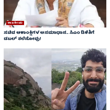
ರಾಜಕೀಯ
ಸಚಿವ ಆಕಾಂಕ್ಷಿಗಳ ಅಸಮಾಧಾನ.. ಸಿಎಂ ಡಿಕೆಶಿಗೆ
ಡಬಲ್ ತಲೆನೋವು!