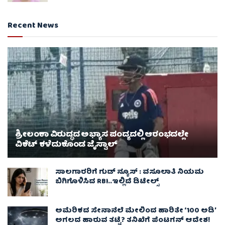
Recent News
ಶ್ರೀಲಂಕಾ ವಿರುದ್ಧದ ಅಭ್ಯಾಸ ಪಂದ್ಯದಲ್ಲಿ ಆರಂಭದಲ್ಲೇ
ವಿಕೆಟ್ ಕಳೆದುಕೊಂಡ ಜೈಸ್ವಾಲ್
ಸಾಲಗಾರರಿಗೆ ಗುಡ್ ನ್ಯೂಸ್ : ವಸೂಲಾತಿ ನಿಯಮ
ಬಿಗಿಗೊಳಿಸಿದ RBI..ಇಲ್ಲಿದೆ ಡಿಟೇಲ್ಸ್
ಅಮೆರಿಕದ ಸೇನಾನೆಲೆ ಮೇಲಿಂದ ಹಾರಿತೇ ‘100 ಅಡಿ’
ಅಗಲದ ಹಾರುವ ತಟ್ಟೆ? ತನಿಖೆಗೆ ಪೆಂಟಗನ್ ಆದೇಶ!