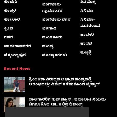
ಕೊಡಗು
ಶಿವಮೊಗ್ಗ
ಬೆಂಗಳೂರು
ಕೊಪ್ಪಳ
ಗ್ರಾಮಾಂತರ
ಸಿನಿಮಾ
ಕೋಲಾರ
ಬೆಂಗಳೂರು ನಗರ
ಸಿನಿಮಾ-
ಮನರಂಜನೆ
ಕ್ರೀಡೆ
ಬೆಳಗಾವಿ
ಹಾವೇರಿ
ಗದಗ
ಮಂಗಳೂರು
ಹಾಸನ
ಚಾಮರಾಜನಗರ
ಮಂಡ್ಯ
ಹುಬ್ಬಳ್ಳಿ
ಚಿಕ್ಕಬಳ್ಳಾಫುರ
ಮುಖ್ಯಾಂಶಗಳು
Recent News
ಶ್ರೀಲಂಕಾ ವಿರುದ್ಧದ ಅಭ್ಯಾಸ ಪಂದ್ಯದಲ್ಲಿ
ಆರಂಭದಲ್ಲೇ ವಿಕೆಟ್ ಕಳೆದುಕೊಂಡ ಜೈಸ್ವಾಲ್
ಸಾಲಗಾರರಿಗೆ ಗುಡ್ ನ್ಯೂಸ್ : ವಸೂಲಾತಿ ನಿಯಮ
ಬಿಗಿಗೊಳಿಸಿದ RBI..ಇಲ್ಲಿದೆ ಡಿಟೇಲ್ಸ್