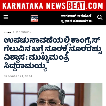
ನಾಗರಾಜ್ ಅರೆಹೊಳೆ
ಪ್ರಧಾನ ಸಂಪಾದಕರು
Home
ಬೆಂಗಳೂರು
ಉಪಚುನಾವಣೆಯಲ್ಲಿ ಕಾಂಗ್ರೆಸ್
ಗೆಲುವಿನ ಬಗ್ಗೆ ನೂರಕ್ಕೆ ನೂರರಷ್ಟು
ವಿಶ್ವಾಸ : ಮುಖ್ಯಮಂತ್ರಿ
ಸಿದ್ದರಾಮಯ್ಯ
December 21, 2024