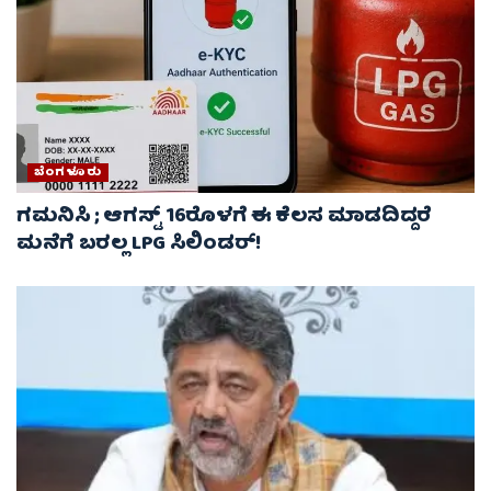
ಬೆಂಗಳೂರು
ಗಮನಿಸಿ ; ಆಗಸ್ಟ್ 16ರೊಳಗೆ ಈ ಕೆಲಸ ಮಾಡದಿದ್ದರೆ
ಮನೆಗೆ ಬರಲ್ಲ LPG ಸಿಲಿಂಡರ್!