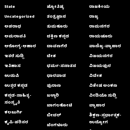
State
ಜ್ಯೋತಿಷ್ಯ
ರಾಜಕೀಯ
Uncategorized
ತಂತ್ರಜ್ಞಾನ
ರಾಜ್ಯ
ಅಪರಾಧ
ತುಮಕೂರು
ರಾಮನಗರ
ಅಮರಾವತಿ
ದಕ್ಷಿಣ ಕನ್ನಡ
ರಾಯಚೂರು
ಆರೋಗ್ಯ-ಆಹಾರ
ದಾವಣಗೆರೆ
ವಾಣಿಜ್ಯ-ವ್ಯಾಪಾರ
ಇತರೆ ಸುದ್ದಿ
ದೇಶ
ವಿಜಯನಗರ
ಇತಿಹಾಸ
ಧರ್ಮ-ಸನಾತನ
ವಿಜಯಪುರ
ಉಡುಪಿ
ಧಾರವಾಡ
ವಿದೇಶ
ಉತ್ತರ ಕನ್ನಡ
ಪುರಾಣ
ವಿಶೇಷ ಅಂಕಣ
ಕನ್ನಡ-ಸಾಹಿತ್ಯ-
ಬಳ್ಳಾರಿ
ವೀಡಿಯೊ ಸುದ್ದಿ
ಸಂಸ್ಕೃತಿ
ಬಾಗಲಕೋಟೆ
ವ್ಯಾಪಾರ
ಕಲಬುರ್ಗಿ
ಬೀದರ್
ಶಿಕ್ಷಣ-ಸ್ಪರ್ಧಾತ್ಮಕ-
ಕೃಷಿ-ಪರಿಸರ
ಉದ್ಯೋಗ
ಬೆಂಗಳೂರು