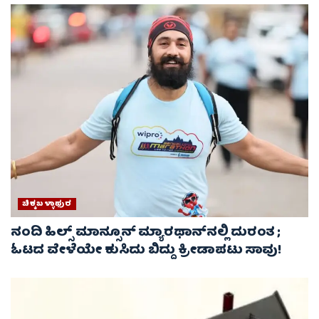
ಚಿಕ್ಕಬಳ್ಳಾಫುರ
ನಂದಿ ಹಿಲ್ಸ್ ಮಾನ್ಸೂನ್ ಮ್ಯಾರಥಾನ್‌ನಲ್ಲಿ ದುರಂತ ;
ಓಟದ ವೇಳೆಯೇ ಕುಸಿದು ಬಿದ್ದು ಕ್ರೀಡಾಪಟು ಸಾವು!