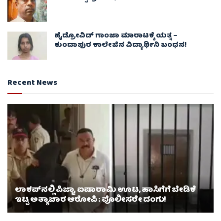
ಹೈಡ್ರೋವಿಡ್ ಗಾಂಜಾ ಮಾರಾಟಕ್ಕೆ ಯತ್ನ –
ಕುಂದಾಪುರ ಕಾಲೇಜಿನ ವಿದ್ಯಾರ್ಥಿನಿ ಬಂಧನ!
Recent News
ಲಾಕಪ್‌ನಲ್ಲಿ ಪಿಜ್ಜಾ, ಐಷಾರಾಮಿ ಊಟ, ಹಾಸಿಗೆಗೆ ಬೇಡಿಕೆ
ಇಟ್ಟ ಅತ್ಯಾಚಾರ ಆರೋಪಿ : ಪೊಲೀಸರೇ ದಂಗು!