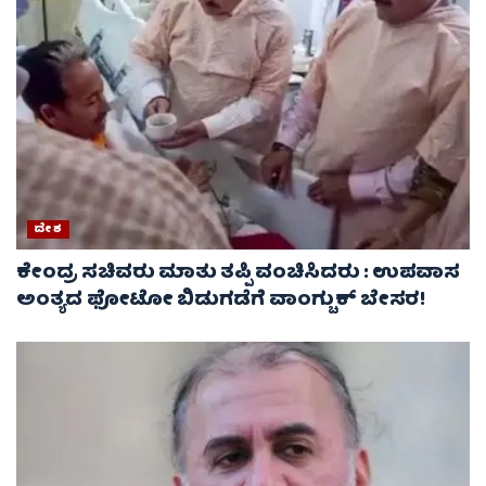
ದೇಶ
ಕೇಂದ್ರ ಸಚಿವರು ಮಾತು ತಪ್ಪಿ ವಂಚಿಸಿದರು : ಉಪವಾಸ
ಅಂತ್ಯದ ಫೋಟೋ ಬಿಡುಗಡೆಗೆ ವಾಂಗ್ಚುಕ್ ಬೇಸರ!