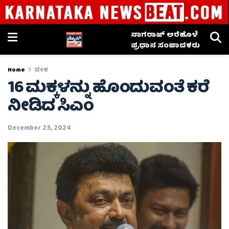
ನಾಗರಾಜ್ ಅರೆಹೊಳೆ
ಪ್ರಧಾನ ಸಂಪಾದಕರು
Home
ದೇಶ
16 ಮಕ್ಕಳನ್ನು ಹೊಂದುವಂತೆ ಕರೆ
ನೀಡಿದ ಸಿಎಂ
December 23, 2024