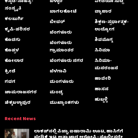
ಕನ್ನಡ-ಸಾಹಿತ್ಯ-
ಬಳ್ಳಾರಿ
ವೀಡಿಯೊ ಸುದ್ದಿ
ಸಂಸ್ಕೃತಿ
ಬಾಗಲಕೋಟೆ
ವ್ಯಾಪಾರ
ಕಲಬುರ್ಗಿ
ಬೀದರ್
ಶಿಕ್ಷಣ-ಸ್ಪರ್ಧಾತ್ಮಕ-
ಕೃಷಿ-ಪರಿಸರ
ಉದ್ಯೋಗ
ಬೆಂಗಳೂರು
ಕೊಡಗು
ಶಿವಮೊಗ್ಗ
ಬೆಂಗಳೂರು
ಕೊಪ್ಪಳ
ಗ್ರಾಮಾಂತರ
ಸಿನಿಮಾ
ಕೋಲಾರ
ಬೆಂಗಳೂರು ನಗರ
ಸಿನಿಮಾ-
ಮನರಂಜನೆ
ಕ್ರೀಡೆ
ಬೆಳಗಾವಿ
ಹಾವೇರಿ
ಗದಗ
ಮಂಗಳೂರು
ಹಾಸನ
ಚಾಮರಾಜನಗರ
ಮಂಡ್ಯ
ಹುಬ್ಬಳ್ಳಿ
ಚಿಕ್ಕಬಳ್ಳಾಫುರ
ಮುಖ್ಯಾಂಶಗಳು
Recent News
ಲಾಕಪ್‌ನಲ್ಲಿ ಪಿಜ್ಜಾ, ಐಷಾರಾಮಿ ಊಟ, ಹಾಸಿಗೆಗೆ
ಬೇಡಿಕೆ ಇಟ್ಟ ಅತ್ಯಾಚಾರ ಆರೋಪಿ : ಪೊಲೀಸರೇ