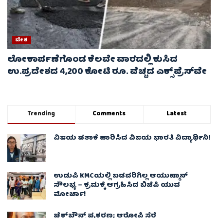
ದೇಶ
ಲೋಕಾರ್ಪಣೆಗೊಂಡ ಕೆಲವೇ ವಾರದಲ್ಲಿ ಕುಸಿದ
ಉ.ಪ್ರದೇಶದ 4,200 ಕೋಟಿ ರೂ. ವೆಚ್ಚದ ಎಕ್ಸ್‌ಪ್ರೆಸ್‌ವೇ
Trending
Comments
Latest
ವಿಜಯ ಪತಾಕೆ ಹಾರಿಸಿದ ವಿಜಯ ಭಾರತಿ ವಿದ್ಯಾರ್ಥಿನಿ!
ಉಡುಪಿ KMCಯಲ್ಲಿ ಬಡವರಿಗಿಲ್ಲ ಆಯುಷ್ಮಾನ್
ಸೌಲಭ್ಯ – ಕ್ರಮಕ್ಕೆ ಆಗ್ರಹಿಸಿದ ಬಿಜೆಪಿ ಯುವ
ಮೋರ್ಚಾ!
ಚೆಕ್​ಬೌನ್ಸ್​ ಪ್ರಕರಣ; ಆರೋಪಿ ಸೆರೆ