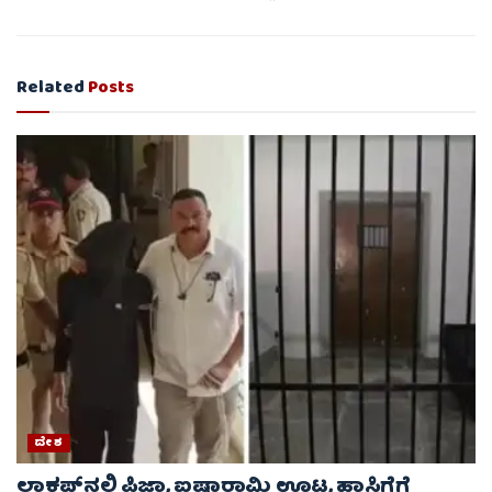
Related
Posts
ದೇಶ
ಲಾಕಪ್‌ನಲ್ಲಿ ಪಿಜ್ಜಾ, ಐಷಾರಾಮಿ ಊಟ, ಹಾಸಿಗೆಗೆ