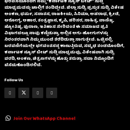
ಭರವಸೆಯೊಂದಿಗೆ ನಮ್ಮ “ಕರ್ನಾಟಕ ನ್ಯೂಸ್ ಬೀಟ್” ಸುದ್ದಿ
ಮಾಧ್ಯಮವನ್ನು ಚಾಲ್ತಿಗೆ ತಂದಿದ್ದೇವೆ. ಜಿಲ್ಲಾ ಸುದ್ದಿ, ಪ್ರಸ್ತುತ ಸುದ್ದಿ, ವಿಶೇಷ
ಅಂಕಣ, ಧರ್ಮ, ಸನಾತನ, ರಾಜಕೀಯ, ಸಿನಿಮಾ, ಅಪರಾಧ, ಕ್ರೀಡೆ,
ಆರೋಗ್ಯ, ಆಹಾರ, ತಂತ್ರಜ್ಞಾನ, ಕೃಷಿ, ಪರಿಸರ, ಸಾಹಿತ್ಯ, ವಾಣಿಜ್ಯ,
ಜ್ಯೋತಿಷ್ಯ, ಪುರಾಣ, ಇತಿಹಾಸ ಸೇರಿದಂತೆ ಈ ಸಮಾಜದ ಪ್ರತಿ
ವಿಭಾಗದಲ್ಲೂ ನಾವು ಕಣ್ಣಿಡುತ್ತಾ, ಅಲ್ಲಿನ ಆಗು-ಹೋಗುಗಳನ್ನು
ನಿರಂತರವಾಗಿ ನಿಮ್ಮ ಮುಂದೆ ತೆರೆದಿಡುತ್ತಾ ಸಾಗುತ್ತೇವೆ. ಒಟ್ಟಿನಲ್ಲಿ,
ಬರವಣಿಗೆಯಲ್ಲೇ ಭಗವಂತನನ್ನ ಕಾಣುತ್ತಿರುವ, ಸದೃಢ ತಂಡದೊಂದಿಗೆ,
ಕರ್ನಾಟಕ ನ್ಯೂಸ್ ಬೀಟ್ ಸುದ್ದಿ ಮಾಧ್ಯಮವು, ವಿಶೇಷವಾಗಿ ಸುದ್ದಿ,
ವರದಿ, ಅಂಕಣ, ಚಿತ್ರಣಗಳನ್ನು ಹೊತ್ತು ತರುತ್ತಾ, ಸದಾ ನಿಮ್ಮೊಂದಿಗೆ
ಬೆಸೆದುಕೊಂಡಿರಲಿದೆ.
Follow Us
Join Our WhatsApp Channel