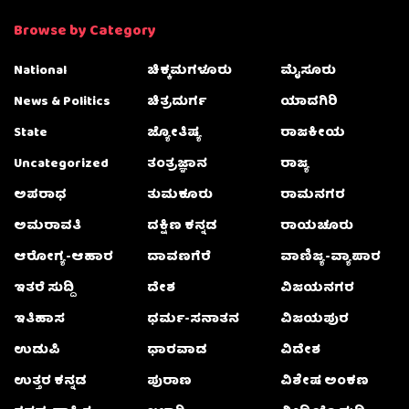
Browse by Category
National
ಚಿಕ್ಕಮಗಳೂರು
ಮೈಸೂರು
News & Politics
ಚಿತ್ರದುರ್ಗ
ಯಾದಗಿರಿ
State
ಜ್ಯೋತಿಷ್ಯ
ರಾಜಕೀಯ
Uncategorized
ತಂತ್ರಜ್ಞಾನ
ರಾಜ್ಯ
ಅಪರಾಧ
ತುಮಕೂರು
ರಾಮನಗರ
ಅಮರಾವತಿ
ದಕ್ಷಿಣ ಕನ್ನಡ
ರಾಯಚೂರು
ಆರೋಗ್ಯ-ಆಹಾರ
ದಾವಣಗೆರೆ
ವಾಣಿಜ್ಯ-ವ್ಯಾಪಾರ
ಇತರೆ ಸುದ್ದಿ
ದೇಶ
ವಿಜಯನಗರ
ಇತಿಹಾಸ
ಧರ್ಮ-ಸನಾತನ
ವಿಜಯಪುರ
ಉಡುಪಿ
ಧಾರವಾಡ
ವಿದೇಶ
ಉತ್ತರ ಕನ್ನಡ
ಪುರಾಣ
ವಿಶೇಷ ಅಂಕಣ