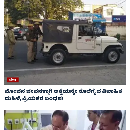
ದೇಶ
ಮೋಜಿನ ಜೀವನಕ್ಕಾಗಿ ಅತ್ತೆಯನ್ನೇ ಕೊಲೆಗೈದ ವಿವಾಹಿತ
ಮಹಿಳೆ, ಪ್ರಿಯಕರ ಬಂಧನ!