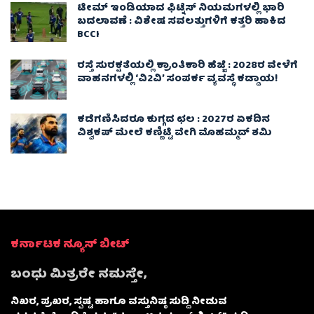
ಟೀಮ್ ಇಂಡಿಯಾದ ಫಿಟ್ನೆಸ್ ನಿಯಮಗಳಲ್ಲಿ ಭಾರಿ
ಬದಲಾವಣೆ : ವಿಶೇಷ ಸವಲತ್ತುಗಳಿಗೆ ಕತ್ತರಿ ಹಾಕಿದ
BCCI
ರಸ್ತೆ ಸುರಕ್ಷತೆಯಲ್ಲಿ ಕ್ರಾಂತಿಕಾರಿ ಹೆಜ್ಜೆ : 2028ರ ವೇಳೆಗೆ
ವಾಹನಗಳಲ್ಲಿ ‘ವಿ2ವಿ’ ಸಂಪರ್ಕ ವ್ಯವಸ್ಥೆ ಕಡ್ಡಾಯ!
ಕಡೆಗಣಿಸಿದರೂ ಕುಗ್ಗದ ಛಲ : 2027ರ ಏಕದಿನ
ವಿಶ್ವಕಪ್‌ ಮೇಲೆ ಕಣ್ಣಿಟ್ಟಿ ವೇಗಿ ಮೊಹಮ್ಮದ್ ಶಮಿ
ಕರ್ನಾಟಕ ನ್ಯೂಸ್ ಬೀಟ್
ಬಂಧು ಮಿತ್ರರೇ ನಮಸ್ತೇ,
ನಿಖರ, ಪ್ರಖರ, ಸ್ಪಷ್ಟ ಹಾಗೂ ವಸ್ತುನಿಷ್ಠ ಸುದ್ದಿ ನೀಡುವ