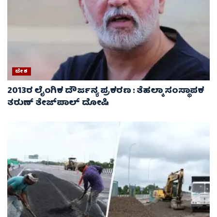
ದೇಶ
2013ರ ಲೈಂಗಿಕ ದೌರ್ಜನ್ಯ ಪ್ರಕರಣ : ತೆಹಲ್ಕಾ ಸಂಸ್ಥಾಪಕ
ತರುಣ್ ತೇಜ್‌ಪಾಲ್ ದೋಷಿ