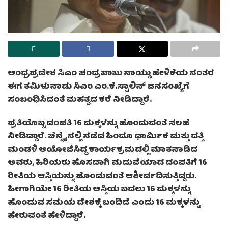
ಆಂಧ್ರಪ್ರದೇಶ ಸಿಎಂ ಚಂದ್ರಬಾಬು ನಾಯ್ಡು ಹೇಳಿಕೆಯ ನಂತರ
ಈಗ ತಮಿಳುನಾಡು ಸಿಎಂ ಎಂ.ಕೆ.ಸ್ಟಾಲಿನ್ ಜನಸಂಖ್ಯೆಗೆ
ಸಂಬಂಧಿಸಿದಂತೆ ಮಹತ್ವದ ಕರೆ ನೀಡಿದ್ದಾರೆ.
ಪ್ರತಿಯೊಬ್ಬ ದಂಪತಿ 16 ಮಕ್ಕಳನ್ನು ಹೊಂದುವಂತೆ ಸಲಹೆ
ನೀಡಿದ್ದಾರೆ. ಚೆನ್ನೈನಲ್ಲಿ ನಡೆದ ಹಿಂದೂ ಧಾರ್ಮಿಕ ಮತ್ತು ದತ್ತಿ
ಮಂಡಳಿ ಆಯೋಜಿಸಿದ್ದ ಕಾರ್ಯಕ್ರಮದಲ್ಲಿ ಮಾತನಾಡಿದ
ಅವರು, ಹಿರಿಯರು ಹೊಸದಾಗಿ ಮದುವೆಯಾದ ದಂಪತಿಗೆ 16
ರೀತಿಯ ಆಸ್ತಿಯನ್ನು ಹೊಂದುವಂತೆ ಆಶೀರ್ವದಿಸುತ್ತಿದ್ದರು.
ಹೀಗಾಗಿಯೇ 16 ರೀತಿಯ ಆಸ್ತಿಯ ಬದಲು 16 ಮಕ್ಕಳನ್ನು
ಹೊಂದುವ ಸಮಯ ದೇಶಕ್ಕೆ ಬಂದಿದೆ ಎಂದು 16 ಮಕ್ಕಳನ್ನು
ಹೇರುವಂತೆ ಹೇಳಿದ್ದಾರೆ.