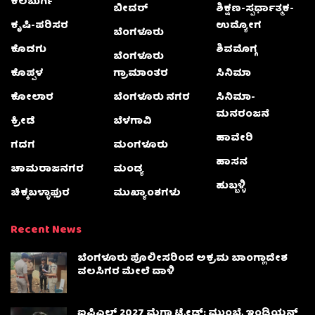
ಕಲಬುರ್ಗಿ
ಬೀದರ್
ಶಿಕ್ಷಣ-ಸ್ಪರ್ಧಾತ್ಮಕ-
ಕೃಷಿ-ಪರಿಸರ
ಉದ್ಯೋಗ
ಬೆಂಗಳೂರು
ಕೊಡಗು
ಶಿವಮೊಗ್ಗ
ಬೆಂಗಳೂರು
ಕೊಪ್ಪಳ
ಗ್ರಾಮಾಂತರ
ಸಿನಿಮಾ
ಕೋಲಾರ
ಬೆಂಗಳೂರು ನಗರ
ಸಿನಿಮಾ-
ಮನರಂಜನೆ
ಕ್ರೀಡೆ
ಬೆಳಗಾವಿ
ಹಾವೇರಿ
ಗದಗ
ಮಂಗಳೂರು
ಹಾಸನ
ಚಾಮರಾಜನಗರ
ಮಂಡ್ಯ
ಹುಬ್ಬಳ್ಳಿ
ಚಿಕ್ಕಬಳ್ಳಾಫುರ
ಮುಖ್ಯಾಂಶಗಳು
Recent News
ಬೆಂಗಳೂರು ಪೊಲೀಸರಿಂದ ಅಕ್ರಮ ಬಾಂಗ್ಲಾದೇಶ
ವಲಸಿಗರ ಮೇಲೆ ದಾಳಿ
ಐಪಿಎಲ್ 2027 ಮೆಗಾ ಟ್ರೇಡ್: ಮುಂಬೈ ಇಂಡಿಯನ್ಸ್