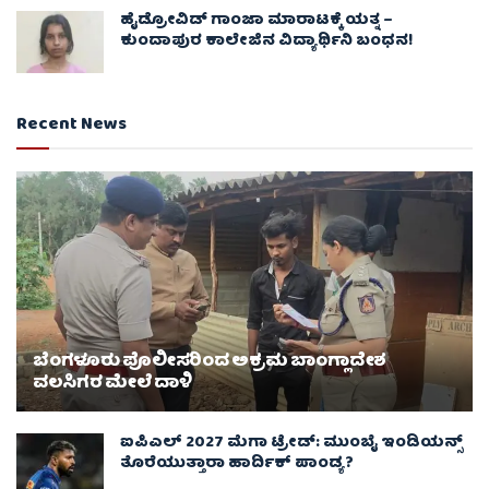
ಹೈಡ್ರೋವಿಡ್ ಗಾಂಜಾ ಮಾರಾಟಕ್ಕೆ ಯತ್ನ –
ಕುಂದಾಪುರ ಕಾಲೇಜಿನ ವಿದ್ಯಾರ್ಥಿನಿ ಬಂಧನ!
Recent News
ಬೆಂಗಳೂರು ಪೊಲೀಸರಿಂದ ಅಕ್ರಮ ಬಾಂಗ್ಲಾದೇಶ
ವಲಸಿಗರ ಮೇಲೆ ದಾಳಿ
ಐಪಿಎಲ್ 2027 ಮೆಗಾ ಟ್ರೇಡ್: ಮುಂಬೈ ಇಂಡಿಯನ್ಸ್
ತೊರೆಯುತ್ತಾರಾ ಹಾರ್ದಿಕ್ ಪಾಂಡ್ಯ?