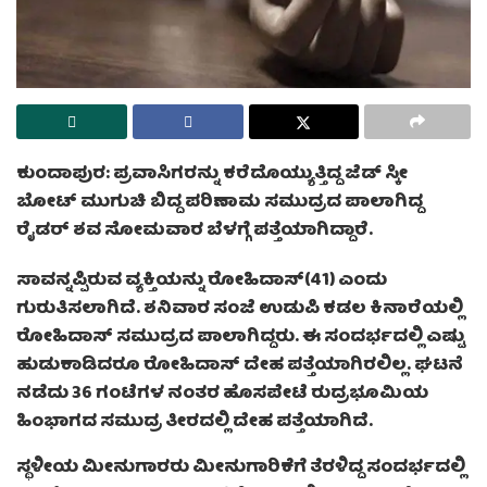
ಕುಂದಾಪುರ: ಪ್ರವಾಸಿಗರನ್ನು ಕರೆದೊಯ್ಯುತ್ತಿದ್ದ ಜೆಡ್ ಸ್ಕೀ
ಬೋಟ್ ಮುಗುಚಿ ಬಿದ್ದ ಪರಿಣಾಮ ಸಮುದ್ರದ ಪಾಲಾಗಿದ್ದ
ರೈಡರ್ ಶವ ಸೋಮವಾರ ಬೆಳಗ್ಗೆ ಪತ್ತೆಯಾಗಿದ್ದಾರೆ.
ಸಾವನ್ನಪ್ಪಿರುವ ವ್ಯಕ್ತಿಯನ್ನು ರೋಹಿದಾಸ್(41) ಎಂದು
ಗುರುತಿಸಲಾಗಿದೆ. ಶನಿವಾರ ಸಂಜೆ ಉಡುಪಿ ಕಡಲ ಕಿನಾರೆಯಲ್ಲಿ
ರೋಹಿದಾಸ್ ಸಮುದ್ರದ ಪಾಲಾಗಿದ್ದರು. ಈ ಸಂದರ್ಭದಲ್ಲಿ ಎಷ್ಟು
ಹುಡುಕಾಡಿದರೂ ರೋಹಿದಾಸ್ ದೇಹ ಪತ್ತೆಯಾಗಿರಲಿಲ್ಲ. ಘಟನೆ
ನಡೆದು 36 ಗಂಟೆಗಳ ನಂತರ ಹೊಸಪೇಟೆ ರುದ್ರಭೂಮಿಯ
ಹಿಂಭಾಗದ ಸಮುದ್ರ ತೀರದಲ್ಲಿ ದೇಹ ಪತ್ತೆಯಾಗಿದೆ.
ಸ್ಥಳೀಯ ಮೀನುಗಾರರು ಮೀನುಗಾರಿಕೆಗೆ ತೆರಳಿದ್ದ ಸಂದರ್ಭದಲ್ಲಿ