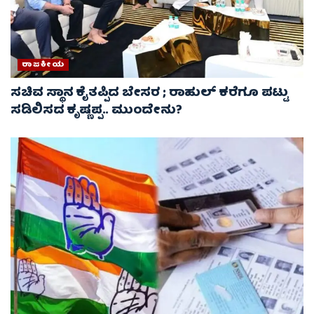
ರಾಜಕೀಯ
ಸಚಿವ ಸ್ಥಾನ ಕೈತಪ್ಪಿದ ಬೇಸರ ; ರಾಹುಲ್ ಕರೆಗೂ ಪಟ್ಟು
ಸಡಿಲಿಸದ ಕೃಷ್ಣಪ್ಪ.. ಮುಂದೇನು?