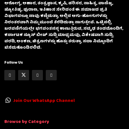
ಆರೋಗ್ಯ, ಆಹಾರ, ತಂತ್ರಜ್ಞಾನ, ಕೃಷಿ, ಪರಿಸರ, ಸಾಹಿತ್ಯ, ವಾಣಿಜ್ಯ,
ಜ್ಯೋತಿಷ್ಯ, ಪುರಾಣ, ಇತಿಹಾಸ ಸೇರಿದಂತೆ ಈ ಸಮಾಜದ ಪ್ರತಿ
ವಿಭಾಗದಲ್ಲೂ ನಾವು ಕಣ್ಣಿಡುತ್ತಾ, ಅಲ್ಲಿನ ಆಗು-ಹೋಗುಗಳನ್ನು
ನಿರಂತರವಾಗಿ ನಿಮ್ಮ ಮುಂದೆ ತೆರೆದಿಡುತ್ತಾ ಸಾಗುತ್ತೇವೆ. ಒಟ್ಟಿನಲ್ಲಿ,
ಬರವಣಿಗೆಯಲ್ಲೇ ಭಗವಂತನನ್ನ ಕಾಣುತ್ತಿರುವ, ಸದೃಢ ತಂಡದೊಂದಿಗೆ,
ಕರ್ನಾಟಕ ನ್ಯೂಸ್ ಬೀಟ್ ಸುದ್ದಿ ಮಾಧ್ಯಮವು, ವಿಶೇಷವಾಗಿ ಸುದ್ದಿ,
ವರದಿ, ಅಂಕಣ, ಚಿತ್ರಣಗಳನ್ನು ಹೊತ್ತು ತರುತ್ತಾ, ಸದಾ ನಿಮ್ಮೊಂದಿಗೆ
ಬೆಸೆದುಕೊಂಡಿರಲಿದೆ.
Follow Us
Join Our WhatsApp Channel
Browse by Category