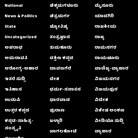
National
ಚಿಕ್ಕಮಗಳೂರು
ಮೈಸೂರು
News & Politics
ಚಿತ್ರದುರ್ಗ
ಯಾದಗಿರಿ
State
ಜ್ಯೋತಿಷ್ಯ
ರಾಜಕೀಯ
Uncategorized
ತಂತ್ರಜ್ಞಾನ
ರಾಜ್ಯ
ಅಪರಾಧ
ತುಮಕೂರು
ರಾಮನಗರ
ಅಮರಾವತಿ
ದಕ್ಷಿಣ ಕನ್ನಡ
ರಾಯಚೂರು
ಆರೋಗ್ಯ-ಆಹಾರ
ದಾವಣಗೆರೆ
ವಾಣಿಜ್ಯ-ವ್ಯಾಪಾರ
ಇತರೆ ಸುದ್ದಿ
ದೇಶ
ವಿಜಯನಗರ
ಇತಿಹಾಸ
ಧರ್ಮ-ಸನಾತನ
ವಿಜಯಪುರ
ಉಡುಪಿ
ಧಾರವಾಡ
ವಿದೇಶ
ಉತ್ತರ ಕನ್ನಡ
ಪುರಾಣ
ವಿಶೇಷ ಅಂಕಣ
ಕನ್ನಡ-ಸಾಹಿತ್ಯ-
ಬಳ್ಳಾರಿ
ವೀಡಿಯೊ ಸುದ್ದಿ
ಸಂಸ್ಕೃತಿ
ಬಾಗಲಕೋಟೆ
ವ್ಯಾಪಾರ