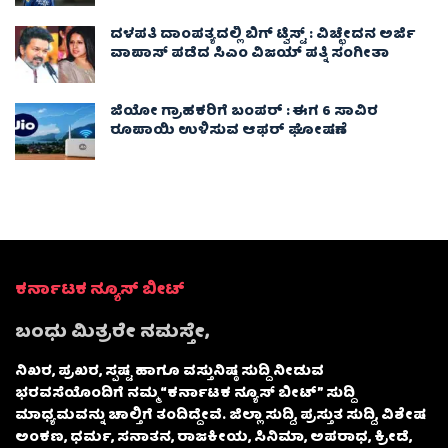
ದಳಪತಿ ದಾಂಪತ್ಯದಲ್ಲಿ ಬಿಗ್ ಟ್ವಿಸ್ಟ್ : ವಿಚ್ಛೇದನ ಅರ್ಜಿ
ವಾಪಾಸ್‌ ಪಡೆದ ಸಿಎಂ ವಿಜಯ್ ಪತ್ನಿ ಸಂಗೀತಾ‌
ಜಿಯೋ ಗ್ರಾಹಕರಿಗೆ ಬಂಪರ್ : ಈಗ 6 ಸಾವಿರ
ರೂಪಾಯಿ ಉಳಿಸುವ ಆಫರ್ ಘೋಷಣೆ
ಕರ್ನಾಟಕ ನ್ಯೂಸ್ ಬೀಟ್
ಬಂಧು ಮಿತ್ರರೇ ನಮಸ್ತೇ,
ನಿಖರ, ಪ್ರಖರ, ಸ್ಪಷ್ಟ ಹಾಗೂ ವಸ್ತುನಿಷ್ಠ ಸುದ್ದಿ ನೀಡುವ
ಭರವಸೆಯೊಂದಿಗೆ ನಮ್ಮ “ಕರ್ನಾಟಕ ನ್ಯೂಸ್ ಬೀಟ್” ಸುದ್ದಿ
ಮಾಧ್ಯಮವನ್ನು ಚಾಲ್ತಿಗೆ ತಂದಿದ್ದೇವೆ. ಜಿಲ್ಲಾ ಸುದ್ದಿ, ಪ್ರಸ್ತುತ ಸುದ್ದಿ, ವಿಶೇಷ
ಅಂಕಣ, ಧರ್ಮ, ಸನಾತನ, ರಾಜಕೀಯ, ಸಿನಿಮಾ, ಅಪರಾಧ, ಕ್ರೀಡೆ,