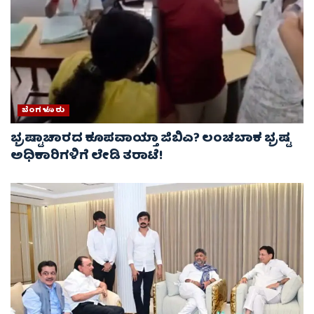
ಬೆಂಗಳೂರು
ಭ್ರಷ್ಟಾಚಾರದ ಕೂಪವಾಯ್ತಾ ಜಿಬಿಎ? ಲಂಚಬಾಕ ಭ್ರಷ್ಟ
ಅಧಿಕಾರಿಗಳಿಗೆ ಲೇಡಿ ತರಾಟೆ!