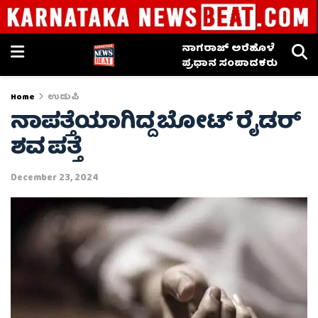
ನಾಗರಾಜ್ ಅರೆಹೊಳೆ
ಪ್ರಧಾನ ಸಂಪಾದಕರು
Home
ಉಡುಪಿ
ನಾಪತ್ತೆಯಾಗಿದ್ದ ಬೋಟ್ ರೈಡರ್
ಶವ ಪತ್ತೆ
December 23, 2024