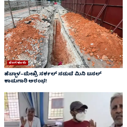
ಬೆಂಗಳೂರು
ಹೆಬ್ಬಾಳ–ಮೇಖ್ರಿ ಸರ್ಕಲ್ ನಡುವೆ ಮಿನಿ ಟನಲ್
ಕಾಮಗಾರಿ ಆರಂಭ!