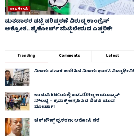
ರಾಜಕೀಯ
ಮತದಾರರ ಪಟ್ಟಿ ಪರಿಷ್ಕರಣೆ ವಿರುದ್ಧ ಕಾಂಗ್ರೆಸ್
ಆಕ್ರೋಶ.. ಹೈಕೋರ್ಟ್ ಮೆಟ್ಟಿಲೇರುವ ಎಚ್ಚರಿಕೆ!
Trending
Comments
Latest
ವಿಜಯ ಪತಾಕೆ ಹಾರಿಸಿದ ವಿಜಯ ಭಾರತಿ ವಿದ್ಯಾರ್ಥಿನಿ!
ಉಡುಪಿ KMCಯಲ್ಲಿ ಬಡವರಿಗಿಲ್ಲ ಆಯುಷ್ಮಾನ್
ಸೌಲಭ್ಯ – ಕ್ರಮಕ್ಕೆ ಆಗ್ರಹಿಸಿದ ಬಿಜೆಪಿ ಯುವ
ಮೋರ್ಚಾ!
ಚೆಕ್​ಬೌನ್ಸ್​ ಪ್ರಕರಣ; ಆರೋಪಿ ಸೆರೆ