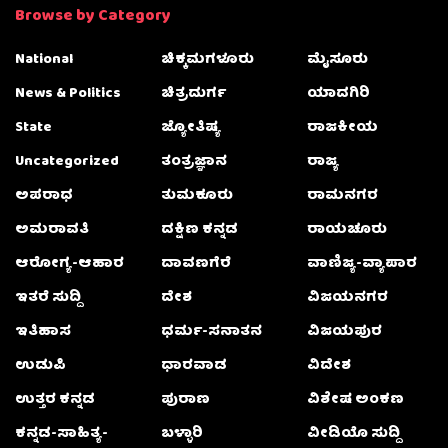
Browse by Category
National
ಚಿಕ್ಕಮಗಳೂರು
ಮೈಸೂರು
News & Politics
ಚಿತ್ರದುರ್ಗ
ಯಾದಗಿರಿ
State
ಜ್ಯೋತಿಷ್ಯ
ರಾಜಕೀಯ
Uncategorized
ತಂತ್ರಜ್ಞಾನ
ರಾಜ್ಯ
ಅಪರಾಧ
ತುಮಕೂರು
ರಾಮನಗರ
ಅಮರಾವತಿ
ದಕ್ಷಿಣ ಕನ್ನಡ
ರಾಯಚೂರು
ಆರೋಗ್ಯ-ಆಹಾರ
ದಾವಣಗೆರೆ
ವಾಣಿಜ್ಯ-ವ್ಯಾಪಾರ
ಇತರೆ ಸುದ್ದಿ
ದೇಶ
ವಿಜಯನಗರ
ಇತಿಹಾಸ
ಧರ್ಮ-ಸನಾತನ
ವಿಜಯಪುರ
ಉಡುಪಿ
ಧಾರವಾಡ
ವಿದೇಶ
ಉತ್ತರ ಕನ್ನಡ
ಪುರಾಣ
ವಿಶೇಷ ಅಂಕಣ
ಕನ್ನಡ-ಸಾಹಿತ್ಯ-
ಬಳ್ಳಾರಿ
ವೀಡಿಯೊ ಸುದ್ದಿ