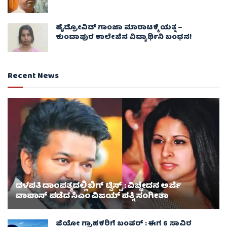
ಹೈಡ್ರೋವಿಡ್ ಗಾಂಜಾ ಮಾರಾಟಕ್ಕೆ ಯತ್ನ –
ಕುಂದಾಪುರ ಕಾಲೇಜಿನ ವಿದ್ಯಾರ್ಥಿನಿ ಬಂಧನ!
Recent News
ದಳಪತಿ ದಾಂಪತ್ಯದಲ್ಲಿ ಬಿಗ್ ಟ್ವಿಸ್ಟ್ : ವಿಚ್ಛೇದನ ಅರ್ಜಿ
ವಾಪಾಸ್‌ ಪಡೆದ ಸಿಎಂ ವಿಜಯ್ ಪತ್ನಿ ಸಂಗೀತಾ‌
ಜಿಯೋ ಗ್ರಾಹಕರಿಗೆ ಬಂಪರ್ : ಈಗ 6 ಸಾವಿರ