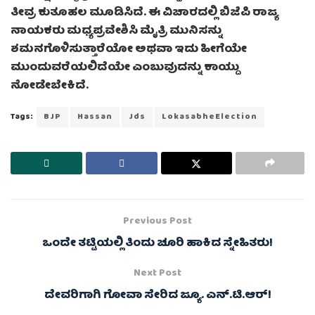
ತೀವ್ರ ಕುತೂಹಲ ಮೂಡಿಸಿದೆ. ಈ ವಿಚಾರದಲ್ಲಿ ಬಿಜೆಪಿ ರಾಜ್ಯ
ನಾಯಕರು ಮಧ್ಯಪ್ರವೇಶಿಸಿ ಮೈತ್ರಿ ಮುನಿಸನ್ನು
ಶಮನಗೊಳಿಸುತ್ತಾರೆಯೋ ಅಥವಾ ಇದು ಹೀಗೆಯೇ
ಮುಂದುವರೆಯಲಿದೆಯೇ ಎಂಬುವುದನ್ನು ಕಾಯ್ದು
ನೋಡೇಬೇಕಿದೆ.
Tags:
BJP
Hassan
Jds
LokasabheElection
Previous Post
ಒಂದೇ ತಟ್ಟಿಯಲ್ಲಿ ತಿಂದು ಚೂರಿ ಹಾಕಿದ ಸ್ನೇಹಿತರು!
Next Post
ದೇವರಿಗಾಗಿ ಗೋವಾ ಸೇರಿದ ಜ್ಯೂ. ಎನ್.ಟಿ.ಆರ್!