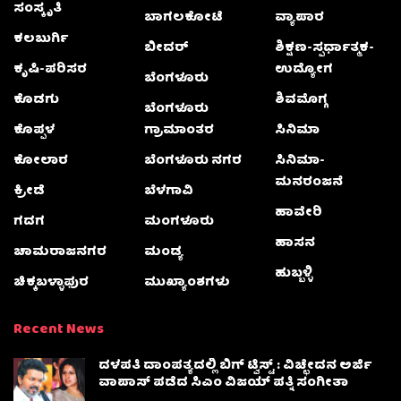
ಸಂಸ್ಕೃತಿ
ಬಾಗಲಕೋಟೆ
ವ್ಯಾಪಾರ
ಕಲಬುರ್ಗಿ
ಬೀದರ್
ಶಿಕ್ಷಣ-ಸ್ಪರ್ಧಾತ್ಮಕ-
ಕೃಷಿ-ಪರಿಸರ
ಉದ್ಯೋಗ
ಬೆಂಗಳೂರು
ಕೊಡಗು
ಶಿವಮೊಗ್ಗ
ಬೆಂಗಳೂರು
ಕೊಪ್ಪಳ
ಗ್ರಾಮಾಂತರ
ಸಿನಿಮಾ
ಕೋಲಾರ
ಬೆಂಗಳೂರು ನಗರ
ಸಿನಿಮಾ-
ಮನರಂಜನೆ
ಕ್ರೀಡೆ
ಬೆಳಗಾವಿ
ಹಾವೇರಿ
ಗದಗ
ಮಂಗಳೂರು
ಹಾಸನ
ಚಾಮರಾಜನಗರ
ಮಂಡ್ಯ
ಹುಬ್ಬಳ್ಳಿ
ಚಿಕ್ಕಬಳ್ಳಾಫುರ
ಮುಖ್ಯಾಂಶಗಳು
Recent News
ದಳಪತಿ ದಾಂಪತ್ಯದಲ್ಲಿ ಬಿಗ್ ಟ್ವಿಸ್ಟ್ : ವಿಚ್ಛೇದನ ಅರ್ಜಿ
ವಾಪಾಸ್‌ ಪಡೆದ ಸಿಎಂ ವಿಜಯ್ ಪತ್ನಿ ಸಂಗೀತಾ‌