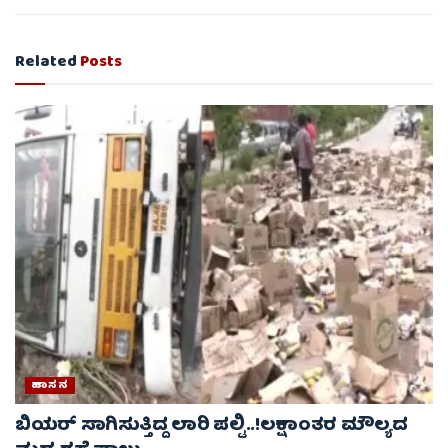
Related
Posts
ಹಾಸನ
ಬಿಯರ್ ಸಾಗಿಸುತ್ತಿದ್ದ ಲಾರಿ ಪಲ್ಟಿ..!ಲಕ್ಷಾಂತರ ಮೌಲ್ಯದ