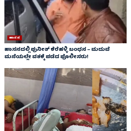
ಹಾಸನ
ಹಾಸನದಲ್ಲಿ ಪುನೀತ್ ಕೆರೆಹಳ್ಳಿ ಬಂಧನ – ಮದುವೆ
ಮನೆಯಲ್ಲೇ ವಶಕ್ಕೆ ಪಡೆದ ಪೊಲೀಸರು!