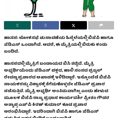
ಹಾಸನ: ಲೋಕಸಭೆ ಚುನಾವಣೆಯ ಹಿನ್ನೆಲೆಯಲ್ಲಿ ಬಿಜೆಪಿ ಹಾಗೂ
ಜೆಡಿಎಸ್ ಒಂದಾಗಿವೆ. ಆದರೆ, ಈ ಮೈತ್ರಿಯಲ್ಲಿ ಬಿರುಕು ಕಂಡು
ಬಂದಿದೆ.
ಹಾಸನದಲ್ಲಿ ಮೈತ್ರಿಗೆ ಬಂಡಾಯದ ಬಿಸಿ ತಟ್ಟಿದೆ. ಮೈತ್ರಿ
ಅಭ್ಯರ್ಥಿಯೆಂದು ಜೆಡಿಎಸ್ ಪಕ್ಷದ, ಹಾಲಿ ಸಂಸದ ಪ್ರಜ್ವಲ್
ರೇವಣ್ಣ ಪ್ರಚಾರದ ಅಖಾಡಕ್ಕೆ ಇಳಿದಿದ್ದಾರೆ. ಇನ್ನೊಂದೆಡೆ ಬಿಜೆಪಿ
ನಾಯಕರನ್ನು ವಿಶ್ವಾಸಕ್ಕೆ ತೆಗೆದುಕೊಳ್ಳದೇ ಜೆಡಿಎಸ್ ಪ್ರಚಾರ
ನಡೆಸುತ್ತಿದೆ. ಮೈತ್ರಿ ಅಭ್ಯರ್ಥಿ ಅಂತಿಮವಾಗಿಲ್ಲ ಎಂದು ಹೇಳುವ
ಮೂಲಕ ಬಿಜೆಪಿ ರಾಜ್ಯ ಪ್ರಧಾನ ಕಾರ್ಯದರ್ಶಿ ಪ್ರೀತಂ ಗೌಡರ
ಅತ್ಯಾಪ್ತ ಎಚ್​ಪಿ ಕಿರಣ್ ಕುಮಾರ್ ಕೂಡ ಪ್ರಚಾರ
ಆರಂಭಿಸಿದ್ದಾರೆ. ಇದರಿಂದಾಗಿ ಬಿಜೆಪಿ ಹಾಗೂ ಜೆಡಿಎಸ್