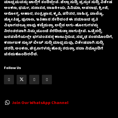
ಮಾಧ್ಯಮವನ್ನು ಚಾಲ್ತಿಗೆ ತಂದಿದ್ದೇವೆ. ಜಿಲ್ಲಾ ಸುದ್ದಿ, ಪ್ರಸ್ತುತ ಸುದ್ದಿ, ವಿಶೇಷ
ಅಂಕಣ, ಧರ್ಮ, ಸನಾತನ, ರಾಜಕೀಯ, ಸಿನಿಮಾ, ಅಪರಾಧ, ಕ್ರೀಡೆ,
ಆರೋಗ್ಯ, ಆಹಾರ, ತಂತ್ರಜ್ಞಾನ, ಕೃಷಿ, ಪರಿಸರ, ಸಾಹಿತ್ಯ, ವಾಣಿಜ್ಯ,
ಜ್ಯೋತಿಷ್ಯ, ಪುರಾಣ, ಇತಿಹಾಸ ಸೇರಿದಂತೆ ಈ ಸಮಾಜದ ಪ್ರತಿ
ವಿಭಾಗದಲ್ಲೂ ನಾವು ಕಣ್ಣಿಡುತ್ತಾ, ಅಲ್ಲಿನ ಆಗು-ಹೋಗುಗಳನ್ನು
ನಿರಂತರವಾಗಿ ನಿಮ್ಮ ಮುಂದೆ ತೆರೆದಿಡುತ್ತಾ ಸಾಗುತ್ತೇವೆ. ಒಟ್ಟಿನಲ್ಲಿ,
ಬರವಣಿಗೆಯಲ್ಲೇ ಭಗವಂತನನ್ನ ಕಾಣುತ್ತಿರುವ, ಸದೃಢ ತಂಡದೊಂದಿಗೆ,
ಕರ್ನಾಟಕ ನ್ಯೂಸ್ ಬೀಟ್ ಸುದ್ದಿ ಮಾಧ್ಯಮವು, ವಿಶೇಷವಾಗಿ ಸುದ್ದಿ,
ವರದಿ, ಅಂಕಣ, ಚಿತ್ರಣಗಳನ್ನು ಹೊತ್ತು ತರುತ್ತಾ, ಸದಾ ನಿಮ್ಮೊಂದಿಗೆ
ಬೆಸೆದುಕೊಂಡಿರಲಿದೆ.
Follow Us
Join Our WhatsApp Channel