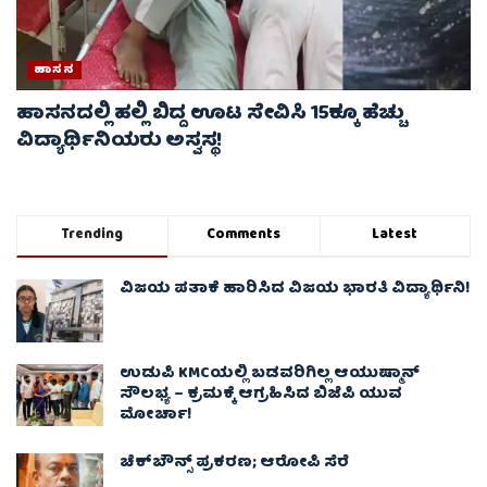
ಹಾಸನ
ಹಾಸನದಲ್ಲಿ ಹಲ್ಲಿ ಬಿದ್ದ ಊಟ ಸೇವಿಸಿ 15ಕ್ಕೂ ಹೆಚ್ಚು
ವಿದ್ಯಾರ್ಥಿನಿಯರು ಅಸ್ವಸ್ಥ!
Trending
Comments
Latest
ವಿಜಯ ಪತಾಕೆ ಹಾರಿಸಿದ ವಿಜಯ ಭಾರತಿ ವಿದ್ಯಾರ್ಥಿನಿ!
ಉಡುಪಿ KMCಯಲ್ಲಿ ಬಡವರಿಗಿಲ್ಲ ಆಯುಷ್ಮಾನ್
ಸೌಲಭ್ಯ – ಕ್ರಮಕ್ಕೆ ಆಗ್ರಹಿಸಿದ ಬಿಜೆಪಿ ಯುವ
ಮೋರ್ಚಾ!
ಚೆಕ್​ಬೌನ್ಸ್​ ಪ್ರಕರಣ; ಆರೋಪಿ ಸೆರೆ