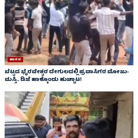
ಹಾಸನ
ಬೆಟ್ಟದ ಭೈರವೇಶ್ವರ ದೇಗುಲದಲ್ಲಿ ಪ್ರವಾಸಿಗರ ಮೋಜು-
ಮಸ್ತಿ.. ಡಿಜೆ ಹಾಕ್ಕೊಂಡು ಹುಚ್ಚಾಟ!