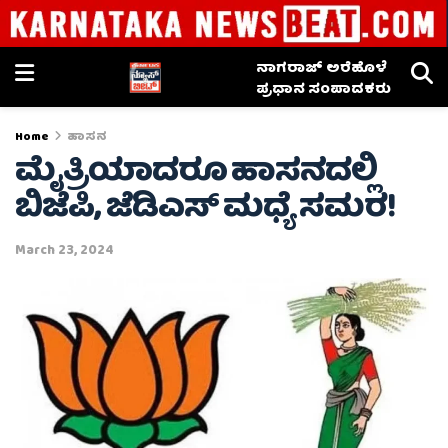
ನಾಗರಾಜ್ ಅರೆಹೊಳೆ
ಪ್ರಧಾನ ಸಂಪಾದಕರು
Home
ಹಾಸನ
ಮೈತ್ರಿಯಾದರೂ ಹಾಸನದಲ್ಲಿ
ಬಿಜೆಪಿ, ಜೆಡಿಎಸ್ ಮಧ್ಯೆ ಸಮರ!
March 23, 2024