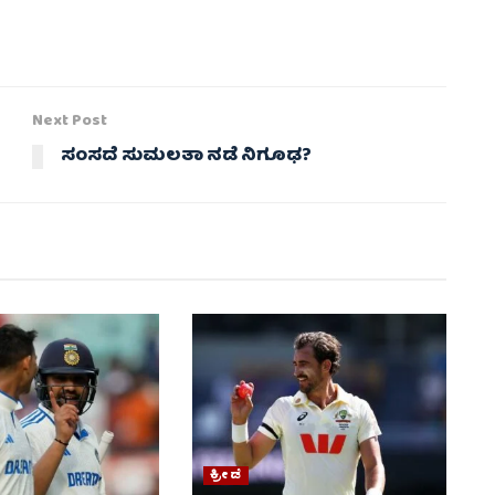
Next Post
ಸಂಸದೆ ಸುಮಲತಾ ನಡೆ ನಿಗೂಢ?
ಕ್ರೀಡೆ