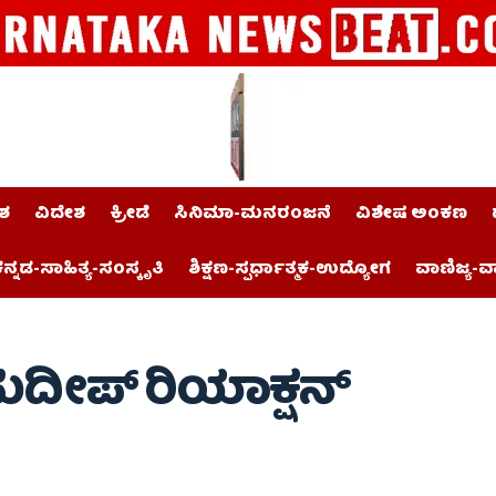
ಶ
ವಿದೇಶ
ಕ್ರೀಡೆ
ಸಿನಿಮಾ-ಮನರಂಜನೆ
ವಿಶೇಷ ಅಂಕಣ
ನ್ನಡ-ಸಾಹಿತ್ಯ-ಸಂಸ್ಕೃತಿ
ಶಿಕ್ಷಣ-ಸ್ಪರ್ಧಾತ್ಮಕ-ಉದ್ಯೋಗ
ವಾಣಿಜ್ಯ-ವ
; ಸುದೀಪ್ ರಿಯಾಕ್ಷನ್