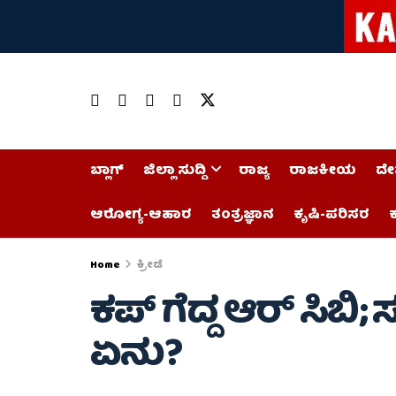
ಬ್ಲಾಗ್
ಜಿಲ್ಲಾ ಸುದ್ದಿ
ರಾಜ್ಯ
ರಾಜಕೀಯ
ದೇ
ಆರೋಗ್ಯ-ಆಹಾರ
ತಂತ್ರಜ್ಞಾನ
ಕೃಷಿ-ಪರಿಸರ
ಕ
Home
ಕ್ರೀಡೆ
ಕಪ್ ಗೆದ್ದ ಆರ್ ಸಿಬಿ
ಏನು?