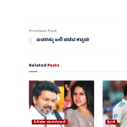
Previous Post
ಐವರನ್ನು ಬಲಿ ಪಡೆದ ಕಟ್ಟಡ!
Related
Posts
ಸಿನಿಮಾ-ಮನರಂಜನೆ
ಕ್ರೀಡೆ