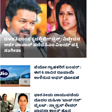
ದಳಪತಿ ದಾಂಪತ್ಯದಲ್ಲಿ ಬಿಗ್ ಟ್ವಿಸ್ಟ್ : ವಿಚ್ಛೇದನ
ಅರ್ಜಿ ವಾಪಾಸ್‌ ಪಡೆದ ಸಿಎಂ ವಿಜಯ್ ಪತ್ನಿ
ಸಂಗೀತಾ‌
ಜಿಯೋ ಗ್ರಾಹಕರಿಗೆ ಬಂಪರ್ :
ಈಗ 6 ಸಾವಿರ ರೂಪಾಯಿ
ಉಳಿಸುವ ಆಫರ್ ಘೋಷಣೆ
ಭಾರತೀಯ ವಾಯುಪಡೆಯ
ಮೊದಲ ಮಹಿಳಾ ‘ಟಾಪ್ ಗನ್’
ಪೈಲಟ್ : ಸ್ಕ್ವಾಡ್ರನ್ ಲೀಡರ್
ಭಾವನಾ ಕಾಂತ್ ಹೊಸ