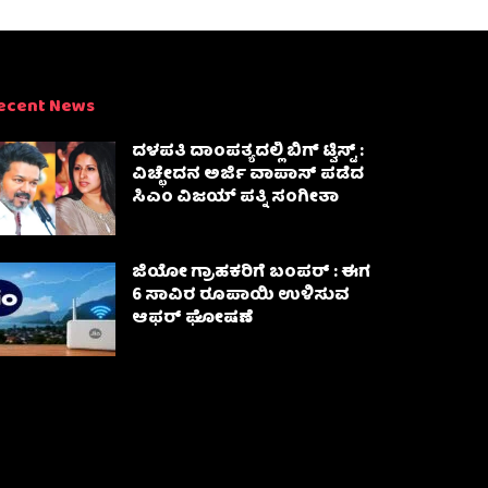
ecent News
ದಳಪತಿ ದಾಂಪತ್ಯದಲ್ಲಿ ಬಿಗ್ ಟ್ವಿಸ್ಟ್ :
ವಿಚ್ಛೇದನ ಅರ್ಜಿ ವಾಪಾಸ್‌ ಪಡೆದ
ಸಿಎಂ ವಿಜಯ್ ಪತ್ನಿ ಸಂಗೀತಾ‌
ಜಿಯೋ ಗ್ರಾಹಕರಿಗೆ ಬಂಪರ್ : ಈಗ
6 ಸಾವಿರ ರೂಪಾಯಿ ಉಳಿಸುವ
ಆಫರ್ ಘೋಷಣೆ