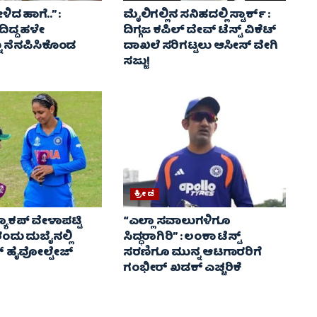
ಿದ ಹಾಗೆ..” :
ಮೈಲಿಗಲ್ಲಿನ ಸನಿಹದಲ್ಲಿ ಸ್ಟಾರ್ಕ್ :
ಿದ್ದ ಹಳೇ
ದಿಗ್ಗಜ ಕಪಿಲ್ ದೇವ್ ಟೆಸ್ಟ್ ವಿಕೆಟ್
 ನೆನಪಿಸಿಕೊಂಡ
ದಾಖಲೆ ಸರಿಗಟ್ಟಲು ಆಸೀಸ್ ವೇಗಿ
ಸಜ್ಜು!
ಕ್ರೀಡೆ
ಾಕಪ್ ವೇಳಾಪಟ್ಟಿ
“ಎಲ್ಲಾ ಸವಾಲುಗಳಿಗೂ
5ರಂದು ದುಬೈನಲ್ಲಿ
ಸಿದ್ಧರಾಗಿರಿ” : ಲಂಕಾ ಟೆಸ್ಟ್
‌ ಹೈವೋಲ್ಟೇಜ್
ಸರಣಿಗೂ ಮುನ್ನ ಆಟಗಾರರಿಗೆ
ಗಂಭೀರ್ ಖಡಕ್ ಎಚ್ಚರಿಕೆ