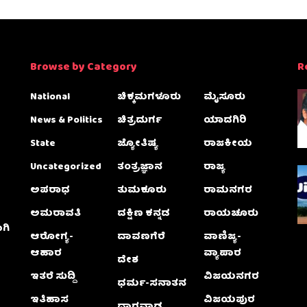
Browse by Category
R
National
ಚಿಕ್ಕಮಗಳೂರು
ಮೈಸೂರು
News & Politics
ಚಿತ್ರದುರ್ಗ
ಯಾದಗಿರಿ
State
ಜ್ಯೋತಿಷ್ಯ
ರಾಜಕೀಯ
Uncategorized
ತಂತ್ರಜ್ಞಾನ
ರಾಜ್ಯ
ಅಪರಾಧ
ತುಮಕೂರು
ರಾಮನಗರ
ಅಮರಾವತಿ
ದಕ್ಷಿಣ ಕನ್ನಡ
ರಾಯಚೂರು
ಗಿ
ಆರೋಗ್ಯ-
ದಾವಣಗೆರೆ
ವಾಣಿಜ್ಯ-
ಆಹಾರ
ವ್ಯಾಪಾರ
ದೇಶ
ಇತರೆ ಸುದ್ದಿ
ವಿಜಯನಗರ
ಧರ್ಮ-ಸನಾತನ
ಇತಿಹಾಸ
ವಿಜಯಪುರ