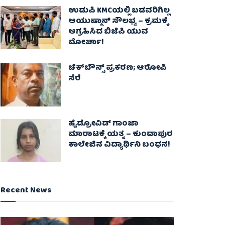
ಉಡುಪಿ KMCಯಲ್ಲಿ ಬಡವರಿಗಿಲ್ಲ
ಆಯುಷ್ಮಾನ್ ಸೌಲಭ್ಯ – ಕ್ರಮಕ್ಕೆ
ಆಗ್ರಹಿಸಿದ ಬಿಜೆಪಿ ಯುವ
ಮೋರ್ಚಾ!
ಚೆಕ್​ಬೌನ್ಸ್​ ಪ್ರಕರಣ; ಆರೋಪಿ
ಸೆರೆ
ಹೈಡ್ರೋವಿಡ್ ಗಾಂಜಾ
ಮಾರಾಟಕ್ಕೆ ಯತ್ನ – ಕುಂದಾಪುರ
ಕಾಲೇಜಿನ ವಿದ್ಯಾರ್ಥಿನಿ ಬಂಧನ!
Recent News