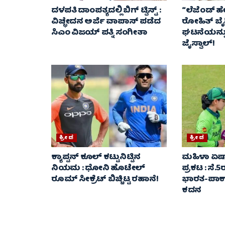
ದಳಪತಿ ದಾಂಪತ್ಯದಲ್ಲಿ ಬಿಗ್ ಟ್ವಿಸ್ಟ್ :
“ಲೆಜೆಂಡ್ ಹೇಳ
ವಿಚ್ಛೇದನ ಅರ್ಜಿ ವಾಪಾಸ್‌ ಪಡೆದ
ರೋಹಿತ್ ಬೈದ
ಸಿಎಂ ವಿಜಯ್ ಪತ್ನಿ ಸಂಗೀತಾ‌
ಘಟನೆಯನ್ನು
ಜೈಸ್ವಾಲ್!
ಕ್ರೀಡೆ
ಕ್ರೀಡೆ
ಕ್ಯಾಪ್ಟನ್ ಕೂಲ್ ಕಟ್ಟುನಿಟ್ಟಿನ
ಮಹಿಳಾ ಏಷ್ಯ
ನಿಯಮ : ಧೋನಿ ಹೊಟೇಲ್
ಪ್ರಕಟ : ಸೆ.
ರೂಮ್ ಸೀಕ್ರೆಟ್ ಬಿಚ್ಚಿಟ್ಟ ರಹಾನೆ!
ಭಾರತ-ಪಾಕ್
ಕದನ