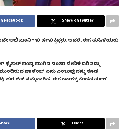
on Facebook
Share on Twitter
ಂದೇ ಅಭಿಮಾನಿಗಳು ಹೇಳುತ್ತಿದ್ದರು. ಆದರೆ, ಈಗ ಮಹಿಳೆಯರು
ಲ್ ಫೈನಲ್ ಪಂದ್ಯ ಮುಗಿದ ನಂತರ ವೇದಿಕೆ ಏರಿ ತಮ್ಮ
ಡಕ್ಕೆ ಮುಂದಿರುವ ಚಾಲೆಂಜ್ ಏನು ಎಂಬುವುದನ್ನು ಕೂಡ
ತಿದ್ವಿ. ಈಗ ಕಪ್ ನಮ್ಮದಾಗಿದೆ. ಈಗ ಬಾಯ್ಸ್ ತಂಡದ ಮೇಲೆ
Share
Tweet