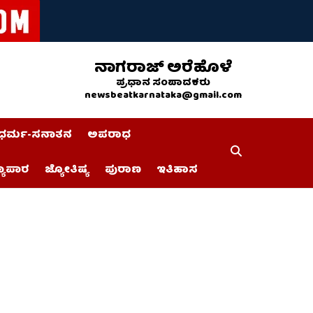
ನಾಗರಾಜ್ ಅರೆಹೊಳೆ
ಪ್ರಧಾನ ಸಂಪಾದಕರು
newsbeatkarnataka@gmail.com
ಧರ್ಮ-ಸನಾತನ
ಅಪರಾಧ
್ಯಾಪಾರ
ಜ್ಯೋತಿಷ್ಯ
ಪುರಾಣ
ಇತಿಹಾಸ