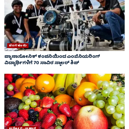
ಬೆಂಗಳೂರು
ಪ್ಯಾನಾಸೋನಿಕ್ ಕಂಪನಿಯಿಂದ ಎಂಜಿನಿಯರಿಂಗ್
ವಿದ್ಯಾರ್ಥಿಗಳಿಗೆ 70 ಸಾವಿರ ಸ್ಕಾಲರ್ ಶಿಪ್
ಆರೋಗ್ಯ-ಆಹಾರ