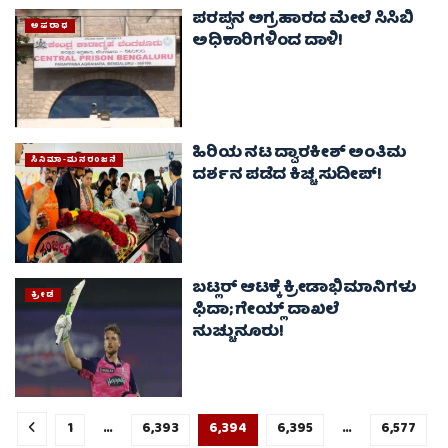
ಪರಪ್ಪನ ಅಗ್ರಹಾರದ ಮೇಲೆ ಸಿಸಿಬಿ
ಅಪರಾಧ
ಅಧಿಕಾರಿಗಳಿಂದ ದಾಳಿ!
ಹಿರಿಯ ನಟ ದ್ವಾರಕೀಶ್ ಅಂತಿಮ
ಸಿನಿಮಾ-ಮನರಂಜನೆ
ದರ್ಶನ ಪಡೆದ ಕಿಚ್ಚ ಸುದೀಪ್!
ಬಟ್ಲರ್ ಆಟಕ್ಕೆ ಕ್ರೀಡಾಭಿಮಾನಿಗಳು
ಕ್ರೀಡೆ
ಫಿದಾ; ಗೇಯ್ಲ್ ದಾಖಲೆ
ನುಚ್ಚುನೂರು!
1
…
6,393
6,394
6,395
…
6,577