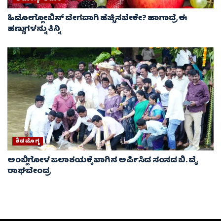
ಹಿಮೋಗ್ಲೋಬಿನ್ ವೇಗವಾಗಿ ಹೆಚ್ಚಿಸಬೇಕೇ? ಹಾಗಾದ್ರೆ ಈ
ಹಣ್ಣುಗಳನ್ನು ತಿನ್ನಿ
ಶಿವಮೊಗ್ಗ
ಅಂಬ್ಲಿಗೋಳ ಜಲಾಶಯಕ್ಕೆ ಬಾಗಿನ ಅರ್ಪಿಸಿದ ಸಂಸದ ಬಿ. ವೈ
ರಾಘವೇಂದ್ರ