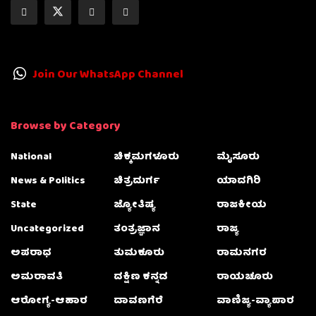
Join Our WhatsApp Channel
Browse by Category
National
ಚಿಕ್ಕಮಗಳೂರು
ಮೈಸೂರು
News & Politics
ಚಿತ್ರದುರ್ಗ
ಯಾದಗಿರಿ
State
ಜ್ಯೋತಿಷ್ಯ
ರಾಜಕೀಯ
Uncategorized
ತಂತ್ರಜ್ಞಾನ
ರಾಜ್ಯ
ಅಪರಾಧ
ತುಮಕೂರು
ರಾಮನಗರ
ಅಮರಾವತಿ
ದಕ್ಷಿಣ ಕನ್ನಡ
ರಾಯಚೂರು
ಆರೋಗ್ಯ-ಆಹಾರ
ದಾವಣಗೆರೆ
ವಾಣಿಜ್ಯ-ವ್ಯಾಪಾರ