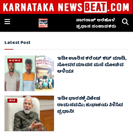
ನಾಗರಾಜ್ ಅರೆಹೊಳೆ
ಪ್ರಧಾನ ಸಂಪಾದಕರು
Latest Post
ಇಡೀ ಊರಿನ ಕರೆಂಟ್ ಕಟ್ ಮಾಡಿ,
ಅಪರಾಧ
ಸೋದರ ಮಾವನ ಮನೆ ದೋಚಿದ
ಅಳಿಯ!
ಇಡೀ ಭಾರತಕ್ಕೆ ವಿಶೇಷ
ದೇಶ
ರಾಮನವಮಿ; ಶುಭಾಶಯ ತಿಳಿಸಿದ
ಪ್ರಧಾನಿ!