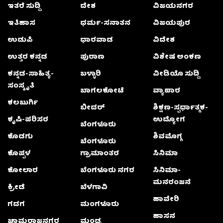
ಇತರೆ ಸುದ್ದಿ
ದೇಶ
ವಿಜಯನಗರ
ಇತಿಹಾಸ
ಧರ್ಮ-ಸನಾತನ
ವಿಜಯಪುರ
ಉಡುಪಿ
ಧಾರವಾಡ
ವಿದೇಶ
ಉತ್ತರ ಕನ್ನಡ
ಪುರಾಣ
ವಿಶೇಷ ಅಂಕಣ
ಕನ್ನಡ-ಸಾಹಿತ್ಯ-
ಬಳ್ಳಾರಿ
ವೀಡಿಯೊ ಸುದ್ದಿ
ಸಂಸ್ಕೃತಿ
ಬಾಗಲಕೋಟೆ
ವ್ಯಾಪಾರ
ಕಲಬುರ್ಗಿ
ಬೀದರ್
ಶಿಕ್ಷಣ-ಸ್ಪರ್ಧಾತ್ಮಕ-
ಕೃಷಿ-ಪರಿಸರ
ಉದ್ಯೋಗ
ಬೆಂಗಳೂರು
ಕೊಡಗು
ಶಿವಮೊಗ್ಗ
ಬೆಂಗಳೂರು
ಕೊಪ್ಪಳ
ಗ್ರಾಮಾಂತರ
ಸಿನಿಮಾ
ಕೋಲಾರ
ಬೆಂಗಳೂರು ನಗರ
ಸಿನಿಮಾ-
ಮನರಂಜನೆ
ಕ್ರೀಡೆ
ಬೆಳಗಾವಿ
ಹಾವೇರಿ
ಗದಗ
ಮಂಗಳೂರು
ಹಾಸನ
ಚಾಮರಾಜನಗರ
ಮಂಡ್ಯ