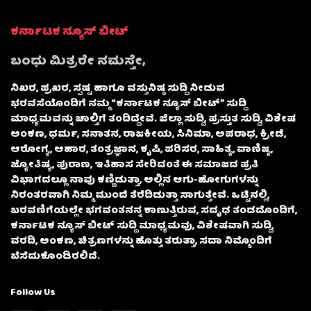
ಕರ್ನಾಟಕ ನ್ಯೂಸ್ ಬೀಟ್
ಬಂಧು ಮಿತ್ರರೇ ನಮಸ್ತೇ,
ನಿಖರ, ಪ್ರಖರ, ಸ್ಪಷ್ಟ ಹಾಗೂ ವಸ್ತುನಿಷ್ಠ ಸುದ್ದಿ ನೀಡುವ
ಭರವಸೆಯೊಂದಿಗೆ ನಮ್ಮ “ಕರ್ನಾಟಕ ನ್ಯೂಸ್ ಬೀಟ್” ಸುದ್ದಿ
ಮಾಧ್ಯಮವನ್ನು ಚಾಲ್ತಿಗೆ ತಂದಿದ್ದೇವೆ. ಜಿಲ್ಲಾ ಸುದ್ದಿ, ಪ್ರಸ್ತುತ ಸುದ್ದಿ, ವಿಶೇಷ
ಅಂಕಣ, ಧರ್ಮ, ಸನಾತನ, ರಾಜಕೀಯ, ಸಿನಿಮಾ, ಅಪರಾಧ, ಕ್ರೀಡೆ,
ಆರೋಗ್ಯ, ಆಹಾರ, ತಂತ್ರಜ್ಞಾನ, ಕೃಷಿ, ಪರಿಸರ, ಸಾಹಿತ್ಯ, ವಾಣಿಜ್ಯ,
ಜ್ಯೋತಿಷ್ಯ, ಪುರಾಣ, ಇತಿಹಾಸ ಸೇರಿದಂತೆ ಈ ಸಮಾಜದ ಪ್ರತಿ
ವಿಭಾಗದಲ್ಲೂ ನಾವು ಕಣ್ಣಿಡುತ್ತಾ, ಅಲ್ಲಿನ ಆಗು-ಹೋಗುಗಳನ್ನು
ನಿರಂತರವಾಗಿ ನಿಮ್ಮ ಮುಂದೆ ತೆರೆದಿಡುತ್ತಾ ಸಾಗುತ್ತೇವೆ. ಒಟ್ಟಿನಲ್ಲಿ,
ಬರವಣಿಗೆಯಲ್ಲೇ ಭಗವಂತನನ್ನ ಕಾಣುತ್ತಿರುವ, ಸದೃಢ ತಂಡದೊಂದಿಗೆ,
ಕರ್ನಾಟಕ ನ್ಯೂಸ್ ಬೀಟ್ ಸುದ್ದಿ ಮಾಧ್ಯಮವು, ವಿಶೇಷವಾಗಿ ಸುದ್ದಿ,
ವರದಿ, ಅಂಕಣ, ಚಿತ್ರಣಗಳನ್ನು ಹೊತ್ತು ತರುತ್ತಾ, ಸದಾ ನಿಮ್ಮೊಂದಿಗೆ
ಬೆಸೆದುಕೊಂಡಿರಲಿದೆ.
Follow Us