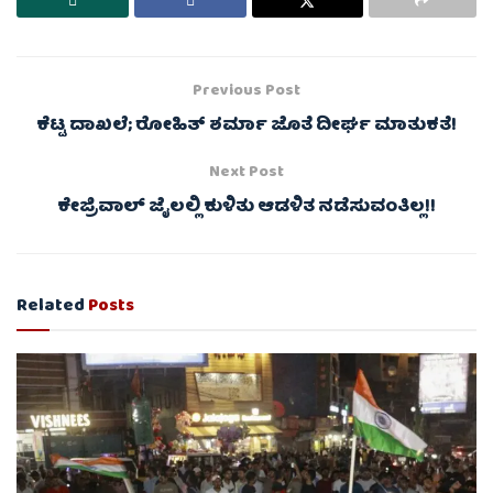
Previous Post
ಕೆಟ್ಟ ದಾಖಲೆ; ರೋಹಿತ್ ಶರ್ಮಾ ಜೊತೆ ದೀರ್ಘ ಮಾತುಕತೆ!
Next Post
ಕೇಜ್ರಿವಾಲ್ ಜೈಲಲ್ಲಿ ಕುಳಿತು ಆಡಳಿತ ನಡೆಸುವಂತಿಲ್ಲ!!
Related
Posts