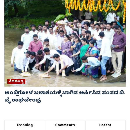
ಶಿವಮೊಗ್ಗ
ಅಂಬ್ಲಿಗೋಳ ಜಲಾಶಯಕ್ಕೆ ಬಾಗಿನ ಅರ್ಪಿಸಿದ ಸಂಸದ ಬಿ.
ವೈ ರಾಘವೇಂದ್ರ
Trending
Comments
Latest