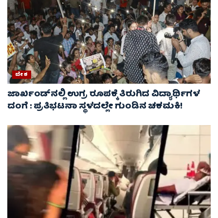
ದೇಶ
ಜಾರ್ಖಂಡ್‌ನಲ್ಲಿ ಉಗ್ರ ರೂಪಕ್ಕೆ ತಿರುಗಿದ ವಿದ್ಯಾರ್ಥಿಗಳ
ದಂಗೆ : ಪ್ರತಿಭಟನಾ ಸ್ಥಳದಲ್ಲೇ ಗುಂಡಿನ ಚಕಮಕಿ!