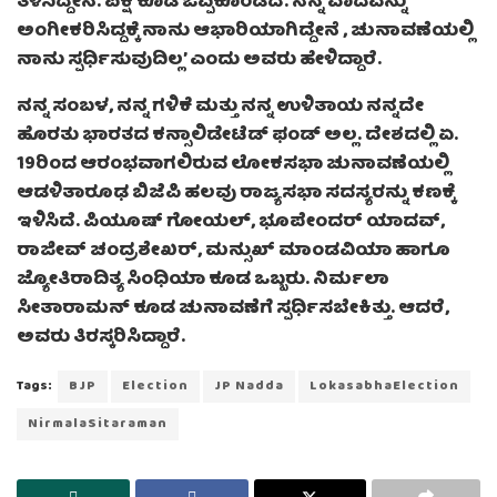
ತಿಳಿಸಿದ್ದೇನೆ. ಪಕ್ಷ ಕೂಡ ಒಪ್ಪಿಕೊಂಡಿದೆ. ನನ್ನ ವಾದವನ್ನು
ಅಂಗೀಕರಿಸಿದ್ದಕ್ಕೆ ನಾನು ಆಭಾರಿಯಾಗಿದ್ದೇನೆ , ಚುನಾವಣೆಯಲ್ಲಿ
ನಾನು ಸ್ಪರ್ಧಿಸುವುದಿಲ್ಲ’ ಎಂದು ಅವರು ಹೇಳಿದ್ದಾರೆ.
ನನ್ನ ಸಂಬಳ, ನನ್ನ ಗಳಿಕೆ ಮತ್ತು ನನ್ನ ಉಳಿತಾಯ ನನ್ನದೇ
ಹೊರತು ಭಾರತದ ಕನ್ಸಾಲಿಡೇಟೆಡ್ ಫಂಡ್ ಅಲ್ಲ. ದೇಶದಲ್ಲಿ ಏ.
19ರಿಂದ ಆರಂಭವಾಗಲಿರುವ ಲೋಕಸಭಾ ಚುನಾವಣೆಯಲ್ಲಿ
ಆಡಳಿತಾರೂಢ ಬಿಜೆಪಿ ಹಲವು ರಾಜ್ಯಸಭಾ ಸದಸ್ಯರನ್ನು ಕಣಕ್ಕೆ
ಇಳಿಸಿದೆ. ಪಿಯೂಷ್ ಗೋಯಲ್, ಭೂಪೇಂದರ್ ಯಾದವ್,
ರಾಜೀವ್ ಚಂದ್ರಶೇಖರ್, ಮನ್ಸುಖ್ ಮಾಂಡವಿಯಾ ಹಾಗೂ
ಜ್ಯೋತಿರಾದಿತ್ಯ ಸಿಂಧಿಯಾ ಕೂಡ ಒಬ್ಬರು. ನಿರ್ಮಲಾ
ಸೀತಾರಾಮನ್ ಕೂಡ ಚುನಾವಣೆಗೆ ಸ್ಪರ್ಧಿಸಬೇಕಿತ್ತು. ಆದರೆ,
ಅವರು ತಿರಸ್ಕರಿಸಿದ್ದಾರೆ.
Tags:
BJP
Election
JP Nadda
LokasabhaElection
NirmalaSitaraman