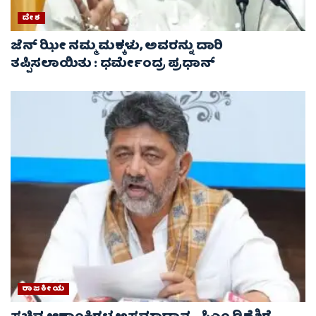
ದೇಶ
ಜೆನ್ ಝೀ ನಮ್ಮ ಮಕ್ಕಳು, ಅವರನ್ನು ದಾರಿ
ತಪ್ಪಿಸಲಾಯಿತು : ಧರ್ಮೇಂದ್ರ ಪ್ರಧಾನ್
ರಾಜಕೀಯ