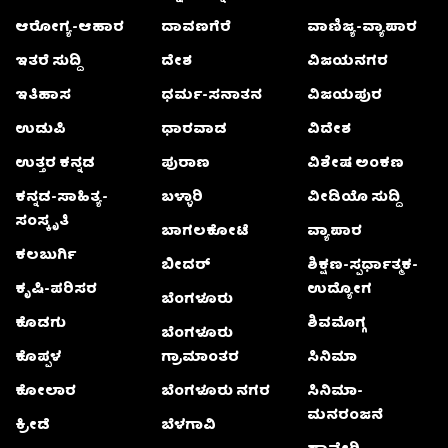
ಆರೋಗ್ಯ-ಆಹಾರ
ದಾವಣಗೆರೆ
ವಾಣಿಜ್ಯ-ವ್ಯಾಪಾರ
ಇತರೆ ಸುದ್ದಿ
ದೇಶ
ವಿಜಯನಗರ
ಇತಿಹಾಸ
ಧರ್ಮ-ಸನಾತನ
ವಿಜಯಪುರ
ಉಡುಪಿ
ಧಾರವಾಡ
ವಿದೇಶ
ಉತ್ತರ ಕನ್ನಡ
ಪುರಾಣ
ವಿಶೇಷ ಅಂಕಣ
ಕನ್ನಡ-ಸಾಹಿತ್ಯ-
ಬಳ್ಳಾರಿ
ವೀಡಿಯೊ ಸುದ್ದಿ
ಸಂಸ್ಕೃತಿ
ಬಾಗಲಕೋಟೆ
ವ್ಯಾಪಾರ
ಕಲಬುರ್ಗಿ
ಬೀದರ್
ಶಿಕ್ಷಣ-ಸ್ಪರ್ಧಾತ್ಮಕ-
ಕೃಷಿ-ಪರಿಸರ
ಉದ್ಯೋಗ
ಬೆಂಗಳೂರು
ಕೊಡಗು
ಶಿವಮೊಗ್ಗ
ಬೆಂಗಳೂರು
ಕೊಪ್ಪಳ
ಗ್ರಾಮಾಂತರ
ಸಿನಿಮಾ
ಕೋಲಾರ
ಬೆಂಗಳೂರು ನಗರ
ಸಿನಿಮಾ-
ಮನರಂಜನೆ
ಕ್ರೀಡೆ
ಬೆಳಗಾವಿ