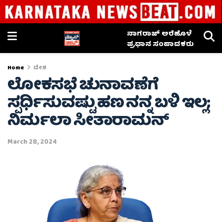
ನಾಗರಾಜ್ ಅರೆಹೊಳೆ
ಪ್ರಧಾನ ಸಂಪಾದಕರು
Home
ದೇಶ
ಲೋಕಸಭೆ ಚುನಾವಣೆಗೆ
ಸ್ಪರ್ಧಿಸುವಷ್ಟು ಹಣ ನನ್ನ ಬಳಿ ಇಲ್ಲ;
ನಿರ್ಮಲಾ ಸೀತಾರಾಮನ್
March 28, 2024