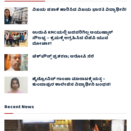
ವಿಜಯ ಪತಾಕೆ ಹಾರಿಸಿದ ವಿಜಯ ಭಾರತಿ ವಿದ್ಯಾರ್ಥಿನಿ!
ಉಡುಪಿ KMCಯಲ್ಲಿ ಬಡವರಿಗಿಲ್ಲ ಆಯುಷ್ಮಾನ್
ಸೌಲಭ್ಯ – ಕ್ರಮಕ್ಕೆ ಆಗ್ರಹಿಸಿದ ಬಿಜೆಪಿ ಯುವ
ಮೋರ್ಚಾ!
ಚೆಕ್​ಬೌನ್ಸ್​ ಪ್ರಕರಣ; ಆರೋಪಿ ಸೆರೆ
ಹೈಡ್ರೋವಿಡ್ ಗಾಂಜಾ ಮಾರಾಟಕ್ಕೆ ಯತ್ನ –
ಕುಂದಾಪುರ ಕಾಲೇಜಿನ ವಿದ್ಯಾರ್ಥಿನಿ ಬಂಧನ!
Recent News