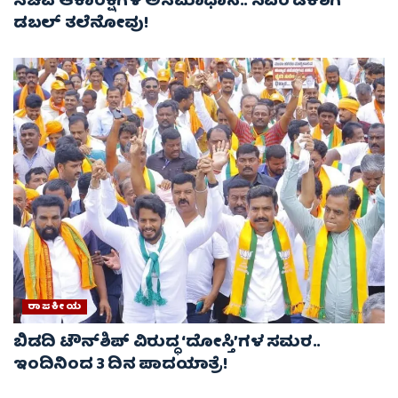
ಸಚಿವ ಆಕಾಂಕ್ಷಿಗಳ ಅಸಮಾಧಾನ.. ಸಿಎಂ ಡಿಕೆಶಿಗೆ
ಡಬಲ್ ತಲೆನೋವು!
ರಾಜಕೀಯ
ಬಿಡದಿ ಟೌನ್‌ಶಿಪ್ ವಿರುದ್ಧ ‘ದೋಸ್ತಿ’ಗಳ ಸಮರ..
ಇಂದಿನಿಂದ 3 ದಿನ ಪಾದಯಾತ್ರೆ!