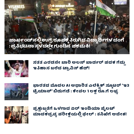
ಜಾರ್ಖಂಡ್‌ನಲ್ಲಿ ಉಗ್ರ ರೂಪಕ್ಕೆ ತಿರುಗಿದ ವಿದ್ಯಾರ್ಥಿಗಳ ದಂಗೆ
: ಪ್ರತಿಭಟನಾ ಸ್ಥಳದಲ್ಲೇ ಗುಂಡಿನ ಚಕಮಕಿ!
ಸತತ ಎರಡನೇ ಬಾರಿ ಅಲನ್ ಬಾರ್ಡರ್ ಪದಕ ಗೆದ್ದು
ಇತಿಹಾಸ ಬರೆದ ಟ್ರಾವಿಸ್ ಹೆಡ್!
ಭಾರತದ ಮೊದಲ AI ಆಧಾರಿತ ಎಲೆಕ್ಟ್ರಿಕ್ ಸ್ಕೂಟರ್ ‘ಇ3
ಟ್ರಿಯಾನ್’ ಬಿಡುಗಡೆ : ಕೇವಲ 1 ಲಕ್ಷ ರೂ.ಗೆ ಲಭ್ಯ
ಪ್ರಕ್ಷುಬ್ಧತೆಗೆ ಒಳಗಾದ ಏರ್ ಇಂಡಿಯಾ ಪೈಲಟ್
ಮಾದಕದ್ರವ್ಯ ಪರೀಕ್ಷೆಯಲ್ಲಿ ಫೇಲ್ : ತನಿಖೆಗೆ ಆದೇಶ!