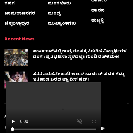
ಹಾವೇರಿ
ಗದಗ
ಮಂಗಳೂರು
ಹಾಸನ
ಚಾಮರಾಜನಗರ
ಮಂಡ್ಯ
ಹುಬ್ಬಳ್ಳಿ
ಚಿಕ್ಕಬಳ್ಳಾಫುರ
ಮುಖ್ಯಾಂಶಗಳು
Recent News
ಜಾರ್ಖಂಡ್‌ನಲ್ಲಿ ಉಗ್ರ ರೂಪಕ್ಕೆ ತಿರುಗಿದ ವಿದ್ಯಾರ್ಥಿಗಳ
ದಂಗೆ : ಪ್ರತಿಭಟನಾ ಸ್ಥಳದಲ್ಲೇ ಗುಂಡಿನ ಚಕಮಕಿ!
ಸತತ ಎರಡನೇ ಬಾರಿ ಅಲನ್ ಬಾರ್ಡರ್ ಪದಕ ಗೆದ್ದು
ಇತಿಹಾಸ ಬರೆದ ಟ್ರಾವಿಸ್ ಹೆಡ್!
About
Advertise
Privacy & Policy
Contact Us
© 2025
Karnatakanewsbeat