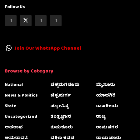
Follow Us
Join Our WhatsApp Channel
Browse by Category
National
ಚಿಕ್ಕಮಗಳೂರು
ಮೈಸೂರು
News & Politics
ಚಿತ್ರದುರ್ಗ
ಯಾದಗಿರಿ
State
ಜ್ಯೋತಿಷ್ಯ
ರಾಜಕೀಯ
Uncategorized
ತಂತ್ರಜ್ಞಾನ
ರಾಜ್ಯ
ಅಪರಾಧ
ತುಮಕೂರು
ರಾಮನಗರ
ಅಮರಾವತಿ
ದಕ್ಷಿಣ ಕನ್ನಡ
ರಾಯಚೂರು