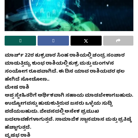
ಮಾರ್ಚ್ 22ರ ಶುಕ್ರವಾರ ಸಿಂಹ ರಾಶಿಯಲ್ಲಿ ಚಂದ್ರ ಸಂಚಾರ
ಮಾಡುತ್ತಿದ್ದು, ಕುಂಭ ರಾಶಿಯಲ್ಲಿ ಶುಕ್ರ ಮತ್ತು ಮಂಗಳನ
ಸಂಯೋಗ ರೂಪವಾಗಿದೆ. ಈ ದಿನ ಯಾವ ರಾಶಿಯವರ ಫಲ
ಹೇಗಿದೆ ನೋಡೋಣ..
ಮೇಷ ರಾಶಿ
ಆಪ್ತ ಸ್ನೇಹಿತರಿಗೆ ಆರ್ಥಿಕವಾಗಿ ಸಹಾಯ ಮಾಡಬೇಕಾಗಬಹುದು.
ಉದ್ಯೋಗವನ್ನು ಹುಡುಕುತ್ತಿರುವ ಜನರು ಒಳ್ಳೆಯ ಸುದ್ದಿ
ಪಡೆಯಬಹುದು. ಜೀವನದಲ್ಲಿ ಅನೇಕ ಪ್ರಮುಖ
ಬದಲಾವಣೆಗಳಾಗುತ್ತವೆ. ಸಾಮಾಜಿಕ ಸ್ಥಾನಮಾನ ಮತ್ತು ಪ್ರತಿಷ್ಠೆ
ಹೆಚ್ಚಾಗುತ್ತದೆ.
ವೃಷಭ ರಾಶಿ