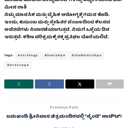
ಮಾಡುವ ಮೊದಲು ಡಾಕ್ಯುಮೆಂಟ್‌ಗಳನ್ನು ಎಚ್ಚರಿಕೆಯಿಂದ ಓದಿ.
ಮೀನ ರಾಶಿ
ನಿಮ್ಮ ಮಾನಸಿಕ ಮತ್ತು ದೈಹಿಕ ಆರೋಗ್ಯಕ್ಕೆ ಗಮನ ಕೊಡಿ.
ಇಂದು, ಕುಟುಂಬ ಮತ್ತು ಸ್ನೇಹಿತರ ಬೆಂಬಲದಿಂದ ಕೆಲಸದ
ಅಡೆತಡೆಗಳು ನಿವಾರಣೆಯಾಗುತ್ತವೆ. ನಿಮಗೆ ಒಳ್ಳೆಯ ದಿನ
ಇರುತ್ತದೆ. ಕಠಿಣ ಪರಿಶ್ರಮಕ್ಕೆ ತಕ್ಕ ಪ್ರತಿಫಲ ದೊರೆಯಲಿದೆ.
Tags:
Astrology
Bhavishya
Dinabhavishya
Horoscope
Previous Post
ಜಮಖಂಡಿ ಶ್ರೀನಿವಾಸ ಚಿತ್ರಮಂದಿರದಲ್ಲಿ “ನೈಂಟಿ” ನಾಟೌಟ್!