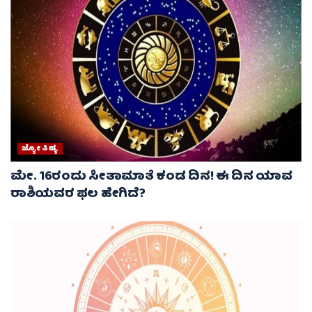
ಜ್ಯೋತಿಷ್ಯ
ಮೇ. 16ರಂದು ಸೀತಾಮಾತೆ ಕಂಡ ದಿನ! ಈ ದಿನ ಯಾವ
ರಾಶಿಯವರ ಫಲ ಹೇಗಿದೆ?