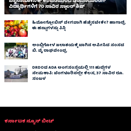
ಪ್ಯಾನಾಸೋನಿಕ್ ಕಂಪನಿಯಿಂದ ಎಂಜಿನಿಯರಿಂಗ್
ವಿದ್ಯಾರ್ಥಿಗಳಿಗೆ 70 ಸಾವಿರ ಸ್ಕಾಲರ್ ಶಿಪ್
ಹಿಮೋಗ್ಲೋಬಿನ್ ವೇಗವಾಗಿ ಹೆಚ್ಚಿಸಬೇಕೇ? ಹಾಗಾದ್ರೆ
ಈ ಹಣ್ಣುಗಳನ್ನು ತಿನ್ನಿ
ಅಂಬ್ಲಿಗೋಳ ಜಲಾಶಯಕ್ಕೆ ಬಾಗಿನ ಅರ್ಪಿಸಿದ ಸಂಸದ
ಬಿ. ವೈ ರಾಘವೇಂದ್ರ
DRDOದ ADA ಅಂಗಸಂಸ್ಥೆಯಲ್ಲಿ 111 ಹುದ್ದೆಗಳ
ನೇಮಕಾತಿ: ಬೆಂಗಳೂರಿನಲ್ಲೇ ಕೆಲಸ, 37 ಸಾವಿರ ರೂ.
ಸಂಬಳ
ಕರ್ನಾಟಕ ನ್ಯೂಸ್ ಬೀಟ್