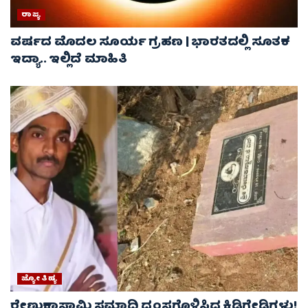
ರಾಜ್ಯ
ವರ್ಷದ ಮೊದಲ ಸೂರ್ಯ ಗ್ರಹಣ | ಭಾರತದಲ್ಲಿ ಸೂತಕ
ಇದ್ಯಾ.. ಇಲ್ಲಿದೆ ಮಾಹಿತಿ
ಜ್ಯೋತಿಷ್ಯ
ರೇಣುಕಾಸ್ವಾಮಿ ಸಮಾಧಿ ಧ್ವಂಸಗೊಳಿಸಿದ ಕಿಡಿಗೇಡಿಗಳು!