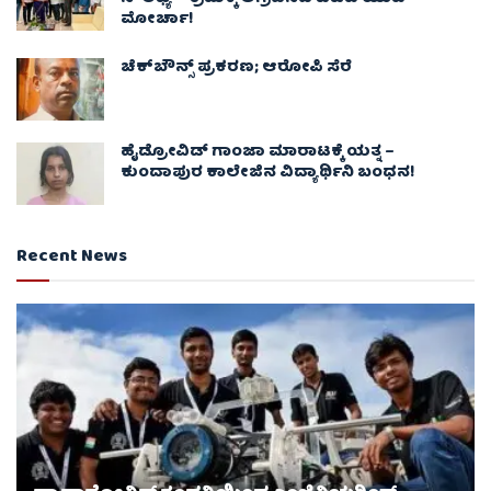
ಮೋರ್ಚಾ!
ಚೆಕ್​ಬೌನ್ಸ್​ ಪ್ರಕರಣ; ಆರೋಪಿ ಸೆರೆ
ಹೈಡ್ರೋವಿಡ್ ಗಾಂಜಾ ಮಾರಾಟಕ್ಕೆ ಯತ್ನ –
ಕುಂದಾಪುರ ಕಾಲೇಜಿನ ವಿದ್ಯಾರ್ಥಿನಿ ಬಂಧನ!
Recent News