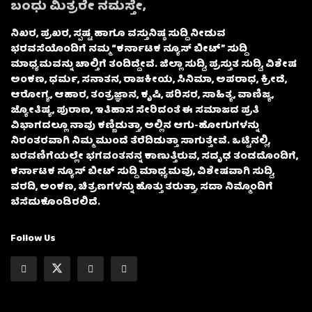
ಬಂಧು ಮಿತ್ರರೇ ನಮಸ್ತೇ,
ನಿಖರ, ಪ್ರಖರ, ಸ್ಪಷ್ಟ ಹಾಗೂ ವಸ್ತುನಿಷ್ಠ ಸುದ್ದಿ ನೀಡುವ
ಭರವಸೆಯೊಂದಿಗೆ ನಮ್ಮ “ಕರ್ನಾಟಕ ನ್ಯೂಸ್ ಬೀಟ್” ಸುದ್ದಿ
ಮಾಧ್ಯಮವನ್ನು ಚಾಲ್ತಿಗೆ ತಂದಿದ್ದೇವೆ. ಜಿಲ್ಲಾ ಸುದ್ದಿ, ಪ್ರಸ್ತುತ ಸುದ್ದಿ, ವಿಶೇಷ
ಅಂಕಣ, ಧರ್ಮ, ಸನಾತನ, ರಾಜಕೀಯ, ಸಿನಿಮಾ, ಅಪರಾಧ, ಕ್ರೀಡೆ,
ಆರೋಗ್ಯ, ಆಹಾರ, ತಂತ್ರಜ್ಞಾನ, ಕೃಷಿ, ಪರಿಸರ, ಸಾಹಿತ್ಯ, ವಾಣಿಜ್ಯ,
ಜ್ಯೋತಿಷ್ಯ, ಪುರಾಣ, ಇತಿಹಾಸ ಸೇರಿದಂತೆ ಈ ಸಮಾಜದ ಪ್ರತಿ
ವಿಭಾಗದಲ್ಲೂ ನಾವು ಕಣ್ಣಿಡುತ್ತಾ, ಅಲ್ಲಿನ ಆಗು-ಹೋಗುಗಳನ್ನು
ನಿರಂತರವಾಗಿ ನಿಮ್ಮ ಮುಂದೆ ತೆರೆದಿಡುತ್ತಾ ಸಾಗುತ್ತೇವೆ. ಒಟ್ಟಿನಲ್ಲಿ,
ಬರವಣಿಗೆಯಲ್ಲೇ ಭಗವಂತನನ್ನ ಕಾಣುತ್ತಿರುವ, ಸದೃಢ ತಂಡದೊಂದಿಗೆ,
ಕರ್ನಾಟಕ ನ್ಯೂಸ್ ಬೀಟ್ ಸುದ್ದಿ ಮಾಧ್ಯಮವು, ವಿಶೇಷವಾಗಿ ಸುದ್ದಿ,
ವರದಿ, ಅಂಕಣ, ಚಿತ್ರಣಗಳನ್ನು ಹೊತ್ತು ತರುತ್ತಾ, ಸದಾ ನಿಮ್ಮೊಂದಿಗೆ
ಬೆಸೆದುಕೊಂಡಿರಲಿದೆ.
Follow Us