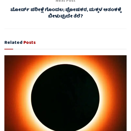
Next Post
ಬೋರ್ಡ್ ಪರೀಕ್ಷೆ ಗೊಂದಲ; ಪೋಷಕರ, ಮಕ್ಕಳ ಆತಂಕಕ್ಕೆ
ಬೀಳುವುದೇ ತೆರೆ?
Related
Posts