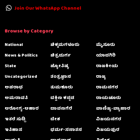
Join Our WhatsApp Channel
Browse by Category
National
ಚಿಕ್ಕಮಗಳೂರು
ಮೈಸೂರು
News & Politics
ಚಿತ್ರದುರ್ಗ
ಯಾದಗಿರಿ
State
ಜ್ಯೋತಿಷ್ಯ
ರಾಜಕೀಯ
Uncategorized
ತಂತ್ರಜ್ಞಾನ
ರಾಜ್ಯ
ಅಪರಾಧ
ತುಮಕೂರು
ರಾಮನಗರ
ಅಮರಾವತಿ
ದಕ್ಷಿಣ ಕನ್ನಡ
ರಾಯಚೂರು
ಆರೋಗ್ಯ-ಆಹಾರ
ದಾವಣಗೆರೆ
ವಾಣಿಜ್ಯ-ವ್ಯಾಪಾರ
ಇತರೆ ಸುದ್ದಿ
ದೇಶ
ವಿಜಯನಗರ
ಇತಿಹಾಸ
ಧರ್ಮ-ಸನಾತನ
ವಿಜಯಪುರ