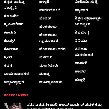
ಕನ್ನಡ-ಸಾಹಿತ್ಯ-
ಬಳ್ಳಾರಿ
ವೀಡಿಯೊ ಸುದ್ದಿ
ಸಂಸ್ಕೃತಿ
ಬಾಗಲಕೋಟೆ
ವ್ಯಾಪಾರ
ಕಲಬುರ್ಗಿ
ಬೀದರ್
ಶಿಕ್ಷಣ-ಸ್ಪರ್ಧಾತ್ಮಕ-
ಕೃಷಿ-ಪರಿಸರ
ಉದ್ಯೋಗ
ಬೆಂಗಳೂರು
ಕೊಡಗು
ಶಿವಮೊಗ್ಗ
ಬೆಂಗಳೂರು
ಕೊಪ್ಪಳ
ಗ್ರಾಮಾಂತರ
ಸಿನಿಮಾ
ಕೋಲಾರ
ಬೆಂಗಳೂರು ನಗರ
ಸಿನಿಮಾ-
ಮನರಂಜನೆ
ಕ್ರೀಡೆ
ಬೆಳಗಾವಿ
ಹಾವೇರಿ
ಗದಗ
ಮಂಗಳೂರು
ಹಾಸನ
ಚಾಮರಾಜನಗರ
ಮಂಡ್ಯ
ಹುಬ್ಬಳ್ಳಿ
ಚಿಕ್ಕಬಳ್ಳಾಫುರ
ಮುಖ್ಯಾಂಶಗಳು
Recent News
ಸತತ ಎರಡನೇ ಬಾರಿ ಅಲನ್ ಬಾರ್ಡರ್ ಪದಕ ಗೆದ್ದು