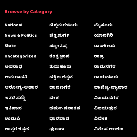
Browse by Category
National
ಚಿಕ್ಕಮಗಳೂರು
ಮೈಸೂರು
News & Politics
ಚಿತ್ರದುರ್ಗ
ಯಾದಗಿರಿ
State
ಜ್ಯೋತಿಷ್ಯ
ರಾಜಕೀಯ
Uncategorized
ತಂತ್ರಜ್ಞಾನ
ರಾಜ್ಯ
ಅಪರಾಧ
ತುಮಕೂರು
ರಾಮನಗರ
ಅಮರಾವತಿ
ದಕ್ಷಿಣ ಕನ್ನಡ
ರಾಯಚೂರು
ಆರೋಗ್ಯ-ಆಹಾರ
ದಾವಣಗೆರೆ
ವಾಣಿಜ್ಯ-ವ್ಯಾಪಾರ
ಇತರೆ ಸುದ್ದಿ
ದೇಶ
ವಿಜಯನಗರ
ಇತಿಹಾಸ
ಧರ್ಮ-ಸನಾತನ
ವಿಜಯಪುರ
ಉಡುಪಿ
ಧಾರವಾಡ
ವಿದೇಶ
ಉತ್ತರ ಕನ್ನಡ
ಪುರಾಣ
ವಿಶೇಷ ಅಂಕಣ