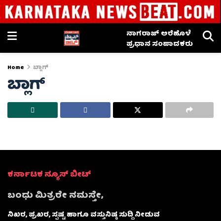
ನಾಗರಾಜ್ ಅರೆಹೊಳೆ
ಪ್ರಧಾನ ಸಂಪಾದಕರು
Home
ಬ್ಲಾಗ್
ಬ್ಲಾಗ್
ಕರ್ನಾಟಕ ನ್ಯೂಸ್ ಬೀಟ್
ಬಂಧು ಮಿತ್ರರೇ ನಮಸ್ತೇ,
ನಿಖರ, ಪ್ರಖರ, ಸ್ಪಷ್ಟ ಹಾಗೂ ವಸ್ತುನಿಷ್ಠ ಸುದ್ದಿ ನೀಡುವ