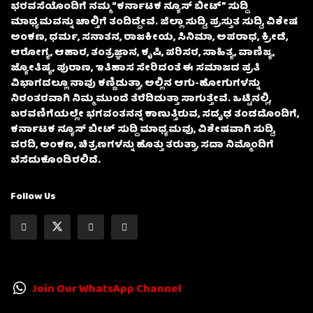
ಭರವಸೆಯೊಂದಿಗೆ ನಮ್ಮ “ಕರ್ನಾಟಕ ನ್ಯೂಸ್ ಬೀಟ್” ಸುದ್ದಿ
ಮಾಧ್ಯಮವನ್ನು ಚಾಲ್ತಿಗೆ ತಂದಿದ್ದೇವೆ. ಜಿಲ್ಲಾ ಸುದ್ದಿ, ಪ್ರಸ್ತುತ ಸುದ್ದಿ, ವಿಶೇಷ
ಅಂಕಣ, ಧರ್ಮ, ಸನಾತನ, ರಾಜಕೀಯ, ಸಿನಿಮಾ, ಅಪರಾಧ, ಕ್ರೀಡೆ,
ಆರೋಗ್ಯ, ಆಹಾರ, ತಂತ್ರಜ್ಞಾನ, ಕೃಷಿ, ಪರಿಸರ, ಸಾಹಿತ್ಯ, ವಾಣಿಜ್ಯ,
ಜ್ಯೋತಿಷ್ಯ, ಪುರಾಣ, ಇತಿಹಾಸ ಸೇರಿದಂತೆ ಈ ಸಮಾಜದ ಪ್ರತಿ
ವಿಭಾಗದಲ್ಲೂ ನಾವು ಕಣ್ಣಿಡುತ್ತಾ, ಅಲ್ಲಿನ ಆಗು-ಹೋಗುಗಳನ್ನು
ನಿರಂತರವಾಗಿ ನಿಮ್ಮ ಮುಂದೆ ತೆರೆದಿಡುತ್ತಾ ಸಾಗುತ್ತೇವೆ. ಒಟ್ಟಿನಲ್ಲಿ,
ಬರವಣಿಗೆಯಲ್ಲೇ ಭಗವಂತನನ್ನ ಕಾಣುತ್ತಿರುವ, ಸದೃಢ ತಂಡದೊಂದಿಗೆ,
ಕರ್ನಾಟಕ ನ್ಯೂಸ್ ಬೀಟ್ ಸುದ್ದಿ ಮಾಧ್ಯಮವು, ವಿಶೇಷವಾಗಿ ಸುದ್ದಿ,
ವರದಿ, ಅಂಕಣ, ಚಿತ್ರಣಗಳನ್ನು ಹೊತ್ತು ತರುತ್ತಾ, ಸದಾ ನಿಮ್ಮೊಂದಿಗೆ
ಬೆಸೆದುಕೊಂಡಿರಲಿದೆ.
Follow Us
Join Our WhatsApp Channel